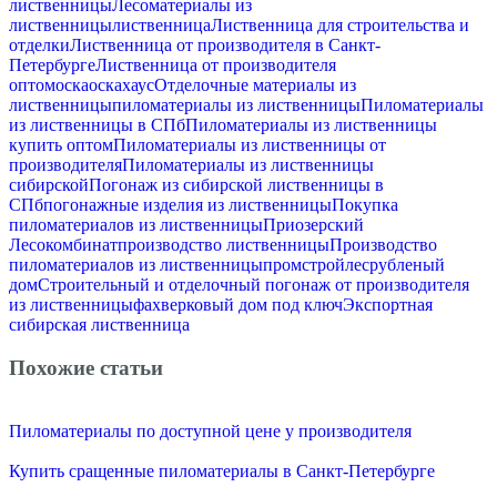
лиственницы
Лесоматериалы из
лиственницы
лиственница
Лиственница для строительства и
отделки
Лиственница от производителя в Санкт-
Петербурге
Лиственница от производителя
оптом
оска
оскахаус
Отделочные материалы из
лиственницы
пиломатериалы из лиственницы
Пиломатериалы
из лиственницы в СПб
Пиломатериалы из лиственницы
купить оптом
Пиломатериалы из лиственницы от
производителя
Пиломатериалы из лиственницы
сибирской
Погонаж из сибирской лиственницы в
СПб
погонажные изделия из лиственницы
Покупка
пиломатериалов из лиственницы
Приозерский
Лесокомбинат
производство лиственницы
Производство
пиломатериалов из лиственницы
промстройлес
рубленый
дом
Строительный и отделочный погонаж от производителя
из лиственницы
фахверковый дом под ключ
Экспортная
сибирская лиственница
Похожие статьи
Пиломатериалы по доступной цене у производителя
Купить сращенные пиломатериалы в Санкт-Петербурге