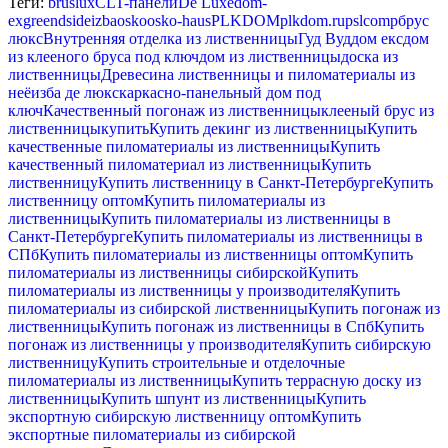
Теги:
bruslux
CLT-панели
De Luxe
dom-
ex
greendside
izba
osko
osko-haus
PLKDOM
plkdom.ru
pslcomp
брус
люкс
Внутренняя отделка из лиственницы
Гуд Вуд
дом екс
дом
из клееного бруса под ключ
дом из лиственницы
доска из
лиственницы
Древесина лиственницы и пиломатериалы из
неё
изба де люкс
каркасно-панельный дом под
ключ
Качественный погонаж из лиственницы
клееный брус из
лиственницы
купить
Купить декинг из лиственницы
Купить
качественные пиломатериалы из лиственницы
Купить
качественный пиломатериал из лиственницы
Купить
лиственницу
Купить лиственницу в Санкт-Петербурге
Купить
лиственницу оптом
Купить пиломатериалы из
лиственницы
Купить пиломатериалы из лиственницы в
Санкт-Петербурге
Купить пиломатериалы из лиственницы в
СПб
Купить пиломатериалы из лиственницы оптом
Купить
пиломатериалы из лиственницы сибирской
Купить
пиломатериалы из лиственницы у производителя
Купить
пиломатериалы из сибирской лиственницы
Купить погонаж из
лиственницы
Купить погонаж из лиственницы в Спб
Купить
погонаж из лиственницы у производителя
Купить сибирскую
лиственницу
Купить строительные и отделочные
пиломатериалы из лиственницы
Купить террасную доску из
лиственницы
Купить шпунт из лиственницы
Купить
экспортную сибирскую лиственницу оптом
Купить
экспортные пиломатериалы из сибирской