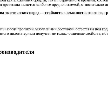
ей как вложенных средств, так и потраченного времени) состоит
м древесина является наиболее предпочитаемой, относительно и
а экзотических пород — стойкость к влажности, гниению, гриб
нь после пропитки безопасными составами остается на пол года
ного пиломатериала получает не только отличные свойства, но 
роизводителя