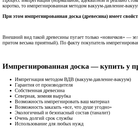
Процесс импрегнации (нормальной, адекватной и реально стоящ
коротко, то импрегнированная методом вакуум-давление-вакуу
При этом импрегнированная доска (древесина) имеет свойств
Внешний вид такой древесины пугает только «новичков» — зеле
притом весьма приятный). По факту покупатель импрегнирован
Импрегнированная доска — купить у п
Импрегнация методом ВДВ (вакуум-давление-вакуум)
Гарантия от производителя
Собственная древесина
Северная, зимняя вырубка
Возможность импрегнировать ваш материал
Возможность заказать «все, что душе угодно»
Экологичный и безопасный состав (таналит)
Очень долгий срок службы
Использование для любых нужд