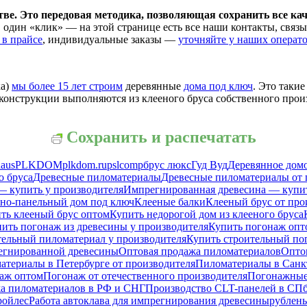
ве. Это передовая методика, позволяющая сохранить все кач
дин «клик» — на этой странице есть все наши контакты, связыв
 в прайсе
, индивидуальные заказы —
уточняйте у наших операт
ка)
мы более 15 лет строим
деревянные
дома под ключ
. Это таки
конструкции выполняются из клееного бруса собственного произ
Сохранить и распечатать
haus
PLKDOM
plkdom.ru
pslcomp
брус люкс
Гуд Вуд
Деревянное домо
о бруса
Древесные пиломатериалы
Древесные пиломатериалы от 
— купить у производителя
Импрегнированная древесина — купи
сно-панельный дом под ключ
Клееные балки
Клееный брус от про
ть клееный брус оптом
Купить недорогой дом из клееного бруса
ить погонаж из древесины у производителя
Купить погонаж опт
тельный пиломатериал у производителя
Купить строительный по
егнированной древесины
Оптовая продажа пиломатериалов
Опто
атериалы в Петербурге от производителя
Пиломатериалы в Санк
аж оптом
Погонаж от отечественного производителя
Погонажные 
а пиломатериалов в РФ и СНГ
Производство CLT-панелей в СП
ройлес
Работа автоклава для импрегнирования древесины
рублен