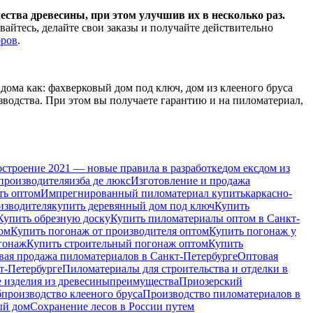
ества древесины, при этом улучшив их в несколько раз.
айтесь, делайте свои заказы и получайте действительно
оров
.
е дома как: фахверковый дом под ключ, дом из клееного бруса
водства. При этом вы получаете гарантию и на пиломатериал,
строение 2021 — новые правила в разработке
дом екс
дом из
производителя
изба де люкс
Изготовление и продажа
ть оптом
Импрегнированный пиломатериал купить
каркасно-
изводителя
купить деревянный дом под ключ
Купить
Купить обрезную доску
Купить пиломатериалы оптом в Санкт-
ом
Купить погонаж от производителя оптом
Купить погонаж у
гонаж
Купить строительный погонаж оптом
Купить
вая продажа пиломатериалов в Санкт-Петербурге
Оптовая
т-Петербурге
Пиломатериалы для строительства и отделки в
изделия из древесины
преимущества
Приозерский
б
производство клееного бруса
Производство пиломатериалов в
ый дом
Сохранение лесов в России путем