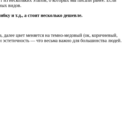
 из нескольких этапов, о которых мы писали ранее. Если
ных видов.
ку и т.д., а стоит несколько дешевле.
, далее цвет меняется на темно-медовый (ок, коричневый,
и эстетичность — что весьма важно для большинства людей.