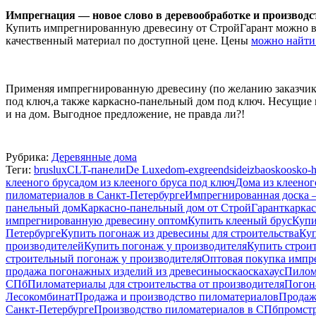
Импрегнация — новое слово в деревообработке и производст
Купить импрегнированную древесину от СтройГарант можно в о
качественный материал по доступной цене. Цены
можно найти
Применяя импрегнированную древесину (по желанию заказчи
под ключ,а также каркасно-панельный дом под ключ. Несущие 
и на дом. Выгодное предложение, не правда ли?!
Рубрика:
Деревянные дома
Теги:
bruslux
CLT-панели
De Luxe
dom-ex
greendside
izba
osko
osko-
клееного бруса
дом из клееного бруса под ключ
Дома из клееног
пиломатериалов в Санкт-Петербурге
Импрегнированная доска 
панельный дом
Каркасно-панельный дом от СтройГарант
карка
импрегнированную древесину оптом
Купить клееный брус
Купи
Петербурге
Купить погонаж из древесины для строительства
Куп
производителей
Купить погонаж у производителя
Купить строи
строительный погонаж у производителя
Оптовая покупка импр
продажа погонажных изделий из древесины
оска
оскахаус
Пилом
СПб
Пиломатериалы для строительства от производителя
Погон
Лесокомбинат
Продажа и производство пиломатериалов
Продаж
Санкт-Петербурге
Производство пиломатериалов в СПб
промст