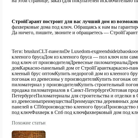
на этой странице
, заказ (для покупателей исключительно 
СтройГарант построит для вас лучший дом из возможн
фахверковые дома под ключ. Обращаясь к нам вы гарантир
Да ничего, пишите, звоните и обращаетесь — СтройГарант
Теги:
bruslux
CLT-панели
De Luxe
dom-ex
greendside
izba
osko
o
клееного бруса
Дом из клееного бруса — пол ключ или сам
под ключ от производителя
Древесные пиломатериалы
Древ
дом
Каркасно-панельный дом от СтройГарант
каркасно-пан
клееный брус оптом
Купить недорогой дом из клееного бру
погонаж из древесины у производителя
Купить погонаж оп
пиломатериал у производителя
Купить строительный пого
продажа пиломатериалов в Санкт-Петербурге
Оптовая прод
Петербурге
Пиломатериалы для строительства и отделки в
из древесины
преимущества
Преимущества деревянных дом
панелей в СПб
производство клееного бруса
Производство 
под ключ
Фахверк в Спб под ключ
фахверковый дом под кл
Похожие статьи