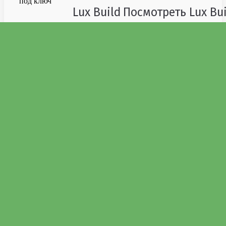
Lux Build
Посмотреть
Lux Bu
Пиломатериалы
Проекты домов
Каталог «Скандинавский мотив»
Каталог «Фахверк»
Каталог «Классический»
Каталог «EcoHouse»
Услуги
Монтаж деревянных домов
Проектирование домов
Реконструкция домов
Изготовление фундаментов
Продажа пиломатериалов
Устройство дренажа