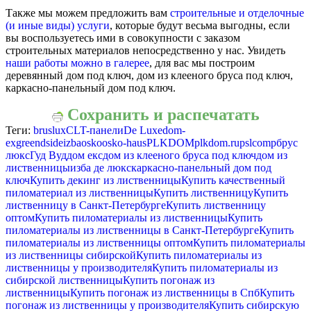
Также мы можем предложить вам
строительные и отделочные
(и иные виды) услуги
, которые будут весьма выгодны, если
вы воспользуетесь ими в совокупности с заказом
строительных материалов непосредственно у нас. Увидеть
наши работы можно в галерее
, для вас мы построим
деревянный дом под ключ, дом из клееного бруса под ключ,
каркасно-панельный дом под ключ.
Сохранить и распечатать
Теги:
bruslux
CLT-панели
De Luxe
dom-
ex
greendside
izba
osko
osko-haus
PLKDOM
plkdom.ru
pslcomp
брус
люкс
Гуд Вуд
дом екс
дом из клееного бруса под ключ
дом из
лиственницы
изба де люкс
каркасно-панельный дом под
ключ
Купить декинг из лиственницы
Купить качественный
пиломатериал из лиственницы
Купить лиственницу
Купить
лиственницу в Санкт-Петербурге
Купить лиственницу
оптом
Купить пиломатериалы из лиственницы
Купить
пиломатериалы из лиственницы в Санкт-Петербурге
Купить
пиломатериалы из лиственницы оптом
Купить пиломатериалы
из лиственницы сибирской
Купить пиломатериалы из
лиственницы у производителя
Купить пиломатериалы из
сибирской лиственницы
Купить погонаж из
лиственницы
Купить погонаж из лиственницы в Спб
Купить
погонаж из лиственницы у производителя
Купить сибирскую