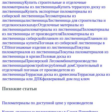
лиственницу
Купить строительные и отделочные
пиломатериалы из лиственницы
Купить террасную доску из
лиственницы
Купить экспортные пиломатериалы из
сибирской лиственницы
Лесоматериалы из
лиственницы
лиственница
Лиственница для строительства и
отделки
оска
оскахаус
Отделочные материалы из
лиственницы
пиломатериалы из лиственницы
Пиломатериалы
из лиственницы от производителя
Пиломатериалы из
лиственницы сибирской
планкен из лиственницы
Планкен из
лиственницы купить
Погонаж из сибирской лиственницы в
СПб
погонажные изделия из лиственницы
Покупка
пиломатериалов из лиственницы
Покупка пиломатериалов из
лиственницы в кризис
Половая доска из
лиственницы
Приозерский Лесокомбинат
производство
лиственницы
промстройлес
рубленый дом
Строительный и
отделочный погонаж от производителя из
лиственницы
Террасная доска из древесины
Террасная доска из
лиственницы или ДПК
фахверковый дом под ключ
Похожие статьи
Пиломатериалы по доступной цене у производителя
Купить сращенные пиломатериалы в Санкт-Петербурге