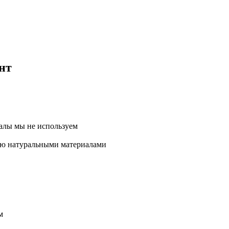
нт
алы мы не используем
тью натуральными материалами
м