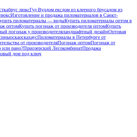
стка
брус люкс
Гуд Вуд
дом екс
дом из клееного бруса
дом из
 люкс
Изготовление и продажа пиломатериалов в Санкт-
упить пиломатериалы — виды
Купить пиломатериалы оптом в
аж оптом
Купить погонаж от производителя оптом
Купить
ный погонаж у производителя
ландшафтный дизайн
Оптовая
есины
оска
оскахаус
Пиломатериалы в Петербурге от
тельства от производителя
Погонаж оптом
Погонаж от
 или рано?
Приозерский Лесокомбинат
Продажа
ковый дом под ключ