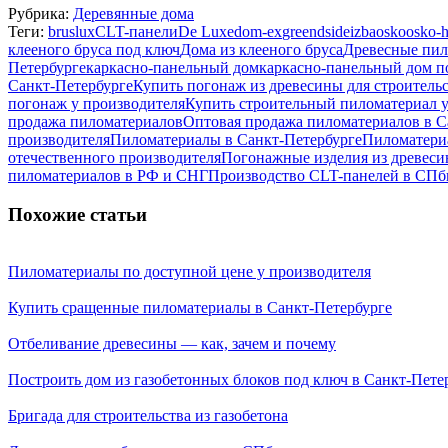
Рубрика:
Деревянные дома
Теги:
bruslux
CLT-панели
De Luxe
dom-ex
greendside
izba
osko
osko-
клееного бруса под ключ
Дома из клееного бруса
Древесные пи
Петербурге
каркасно-панельный дом
каркасно-панельный дом п
Санкт-Петербурге
Купить погонаж из древесины для строитель
погонаж у производителя
Купить строительный пиломатериал у
продажа пиломатериалов
Оптовая продажа пиломатериалов в С
производителя
Пиломатериалы в Санкт-Петербурге
Пиломатериа
отечественного производителя
Погонажные изделия из древес
пиломатериалов в РФ и СНГ
Производство CLT-панелей в СПб
Похожие статьи
Пиломатериалы по доступной цене у производителя
Купить сращенные пиломатериалы в Санкт-Петербурге
Отбеливание древесины — как, зачем и почему
Построить дом из газобетонных блоков под ключ в Санкт-Пете
Бригада для строительства из газобетона