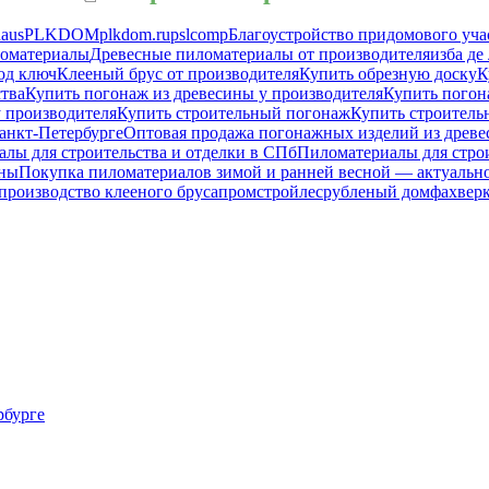
haus
PLKDOM
plkdom.ru
pslcomp
Благоустройство придомового уча
ломатериалы
Древесные пиломатериалы от производителя
изба де
од ключ
Клееный брус от производителя
Купить обрезную доску
К
ства
Купить погонаж из древесины у производителя
Купить погон
 производителя
Купить строительный погонаж
Купить строитель
анкт-Петербурге
Оптовая продажа погонажных изделий из древ
лы для строительства и отделки в СПб
Пиломатериалы для строи
ины
Покупка пиломатериалов зимой и ранней весной — актуально
производство клееного бруса
промстройлес
рубленый дом
фахвер
рбурге