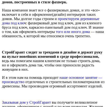
домов, построенных в стиле фахверк.
Наша компания знает все о фахверковых домах, и это «все»
включает в себя и оформление(дизайн) интерьеров таких
домов. Мы долгие годы строим и
проектируем деревянные
дома под клю
ч: фахверковый дом под ключ, дом из клееного
бруса под ключ, каркасно-панельный дом под ключ. И знание
о том, как оформлять интерьеры
того или иного дома
— наша
обязанность, к которой мы относимся очень трепетно.
СтройГарант следит за трендами в дизайне и держит руку
на пульсе новейших изменений в среде профессионалов,
ведь мы помогаем нашим клиентам не только строить дома,
но и оформлять дома так, чтобы они приносили радость
живущим в них.
И в этом нам на помощь приходит
наше основное занятие —
производство
отделочных и строительных пиломатериалов из
древесины. Мы производим огромный ассортимент изделий.
Заказывая дом у СтройГарант
вы получаете великолепное
жилище, оформленное с душой и по всем правилам. Жилище,