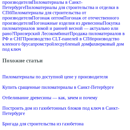
производителя
Пиломатериалы в Санкт-
Петербурге
Пиломатериалы для строительства и отделки в
СПб
Пиломатериалы для строительства от
производителя
Погонаж оптом
Погонаж от отечественного
производителя
Погонажные изделия из древесины
Покупка
пиломатериалов зимой и ранней весной — актуально или
рано?
Приозерский Лесокомбинат
Продажа пиломатериалов в
РФ и СНГ
Производство CLT-панелей в СПб
производство
клееного бруса
промстройлес
рубленый дом
фахверковый дом
под ключ
Похожие статьи
Пиломатериалы по доступной цене у производителя
Купить сращенные пиломатериалы в Санкт-Петербурге
Отбеливание древесины — как, зачем и почему
Построить дом из газобетонных блоков под ключ в Санкт-
Петербурге
Бригада для строительства из газобетона