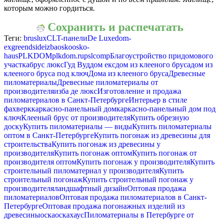
которым можно гордиться.
Сохранить и распечатать
Теги:
bruslux
CLT-панели
De Luxe
dom-
ex
greendside
izba
osko
osko-
haus
PLKDOM
plkdom.ru
pslcomp
Благоустройство придомового
участка
брус люкс
Гуд Вуд
дом екс
дом из клееного бруса
дом из
клееного бруса под ключ
Дома из клееного бруса
Древесные
пиломатериалы
Древесные пиломатериалы от
производителя
изба де люкс
Изготовление и продажа
пиломатериалов в Санкт-Петербурге
Интерьер в стиле
фахверк
каркасно-панельный дом
каркасно-панельный дом под
ключ
Клееный брус от производителя
Купить обрезную
доску
Купить пиломатериалы — виды
Купить пиломатериалы
оптом в Санкт-Петербурге
Купить погонаж из древесины для
строительства
Купить погонаж из древесины у
производителя
Купить погонаж оптом
Купить погонаж от
производителя оптом
Купить погонаж у производителя
Купить
строительный пиломатериал у производителя
Купить
строительный погонаж
Купить строительный погонаж у
производителя
ландшафтный дизайн
Оптовая продажа
пиломатериалов
Оптовая продажа пиломатериалов в Санкт-
Петербурге
Оптовая продажа погонажных изделий из
древесины
оска
оскахаус
Пиломатериалы в Петербурге от