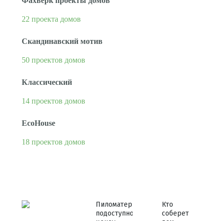
Фахверк проекты домов
22 проекта домов
Скандинавский мотив
50 проектов домов
Классический
14 проектов домов
EcoHouse
18 проектов домов
Пиломатериалы
Кто
по доступной
соберет