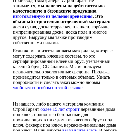
Производством фанеры СтройГарант не
занимается,
мы нацелены на действительно
качественную и безопасную продукцию,
изготовленную из цельной древесины
. Это
обычный строительно-отделочный материал:
доска сухая, доска террасная, планкен, горбыль,
импрегнированная доска, доска пола и многое
другое. Вырубку мы также производим
собственными силами.
Если же мы и изготавливаем материалы, которые
могут содержать клеевые составы, то это
сертифицированный клееный брус, утепленный
клееный брус, CLT-панели. Мы используем
исключительно экологичные средства. Продажа
производится только в оптовых объемах. Узнать
подробности и сделать заказ можно любым
удобным способом по этой ссылке
.
Из нашего, либо вашего материала компания
СтройГарант
более 15 лет строит
деревянные дома
под ключ, полностью безопасные для
проживающих в них: дома из клееного бруса под
ключ, фахверк под ключ, каркасно-панельные дома
под ключ. Наши работы
вы увидите здесь
. В работе