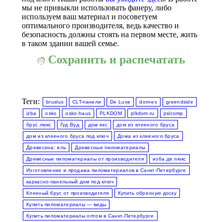
мы не привыкли использовать фанеру, либо
используем ваш материал и посоветуем
оптимального производителя, ведь качество и
безопасность должны стоять на первом месте, жить
в таком здании вашей семье.
Сохранить и распечатать
Теги:
bruslux
CLT-панели
De Luxe
dom-ex
greendside
izba
osko
osko-haus
PLKDOM
plkdom.ru
pslcomp
брус люкс
Гуд Вуд
дом екс
дом из клееного бруса
дом из клееного бруса под ключ
Дома из клееного бруса
Древесина: ель
Древесные пиломатериалы
Древесные пиломатериалы от производителя
изба де люкс
Изготовление и продажа пиломатериалов в Санкт-Петербурге
каркасно-панельный дом под ключ
Клееный брус от производителя
Купить обрезную доску
Купить пиломатериалы — виды
Купить пиломатериалы оптом в Санкт-Петербурге