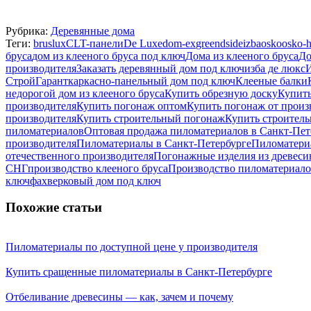
Рубрика:
Деревянные дома
Теги:
bruslux
CLT-панели
De Luxe
dom-ex
greendside
izba
osko
osko-
бруса
дом из клееного бруса под ключ
Дома из клееного бруса
До
производителя
Заказать деревянный дом под ключ
изба де люкс
И
СтройГарант
каркасно-панельный дом под ключ
Клееные балки
недорогой дом из клееного бруса
Купить обрезную доску
Купить
производителя
Купить погонаж оптом
Купить погонаж от произ
производителя
Купить строительный погонаж
Купить строител
пиломатериалов
Оптовая продажа пиломатериалов в Санкт-Пет
производителя
Пиломатериалы в Санкт-Петербурге
Пиломатериа
отечественного производителя
Погонажные изделия из древес
СНГ
производство клееного бруса
Производство пиломатериало
ключ
фахверковый дом под ключ
Похожие статьи
Пиломатериалы по доступной цене у производителя
Купить сращенные пиломатериалы в Санкт-Петербурге
Отбеливание древесины — как, зачем и почему