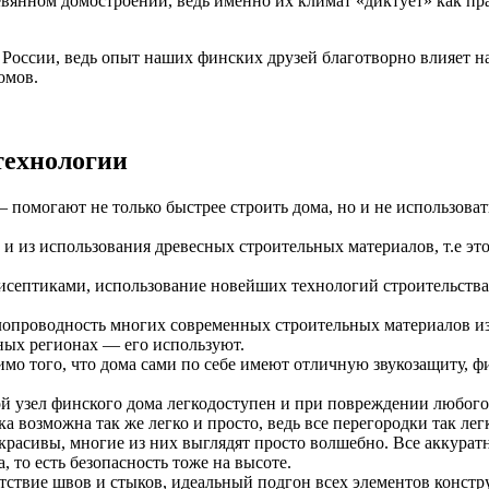
вянном домостроении, ведь именно их климат «диктует» как прав
России, ведь опыт наших финских друзей благотворно влияет на
омов.
технологии
 помогают не только быстрее строить дома, но и не использова
 и из использования древесных строительных материалов, т.е эт
исептиками, использование новейших технологий строительства
опроводность многих современных строительных материалов из 
дных регионах — его используют.
о того, что дома сами по себе имеют отличную звукозащиту, ф
 узел финского дома легкодоступен и при повреждении любого 
а возможна так же легко и просто, ведь все перегородки так лег
расивы, многие из них выглядят просто волшебно. Все аккуратно
 то есть безопасность тоже на высоте.
тствие швов и стыков, идеальный подгон всех элементов констр