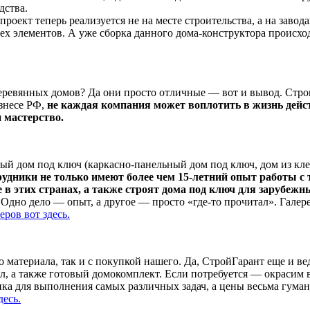
дства.
проект теперь реализуется не на месте строительства, а на заво
сех элементов. А уже сборка данного дома-конструктора происход
еревянных домов? Да они просто отличные — вот и вывод. Стр
изнесе РФ,
не каждая компания может воплотить в жизнь дейст
 мастерство.
ый дом под ключ (каркасно-панельный дом под ключ, дом из кле
удники не только имеют более чем 15-летний опыт работы с
в этих странах, а также строят дома под ключ для зарубежн
. Одно дело — опыт, а другое — просто «где-то прочитал». Гале
ров вот здесь.
о материала, так и с покупкой нашего. Да, СтройГарант еще и в
л, а также готовый домокомплект. Если потребуется — окрасим
ка для выполнения самых различных задач, а цены весьма гуманн
есь.