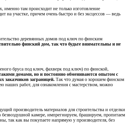
дах, именно там происходит не только изготовление
ит на участке, причем очень быстро и без эксцессов — ведь
оительство деревянных домов под ключ по финским
вительно финский дом, так что будьте внимательны и не
еного бруса под ключ, фахверк под ключ) по финской,
 такими домами, но и постоянно обмениваются опытом с
ых заказчиков заграницей.
Так что думая о хорошем финском
рею наших работ, для ознакомления с мастерством, можно
едущий производитель материалов для строительства и отделки
 в безвоздушной камере, импрегнируем, брашируем, пропитаем
ы, так как вы покупаете напрямую у производителя, без