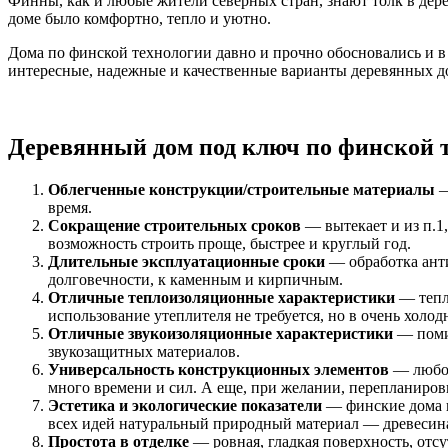
Финны, как и любые жители северных стран, знают толк в дере
доме было комфортно, тепло и уютно.
Дома по финской технологии давно и прочно обосновались и в 
интересные, надежные и качественные варианты деревянных д
Деревянный дом под ключ по финской 
Облегченные конструкции/строительные материалы
—
время.
Сокращение строительных сроков
— вытекает и из п.1,
возможность строить проще, быстрее и круглый год.
Длительные эксплуатационные сроки
— обработка ант
долговечности, к каменным и кирпичным.
Отличные теплоизоляционные характеристики
— тепл
использование утеплителя не требуется, но в очень холо
Отличные звукоизоляционные характеристики
— помим
звукозащитных материалов.
Универсальность конструкционных элементов
— любой
много времени и сил. А еще, при желании, перепланировк
Эстетика и экологические показатели
— финские дома к
всех идей натуральный природный материал — древесина,
Простота в отделке
— ровная, гладкая поверхность, отсу