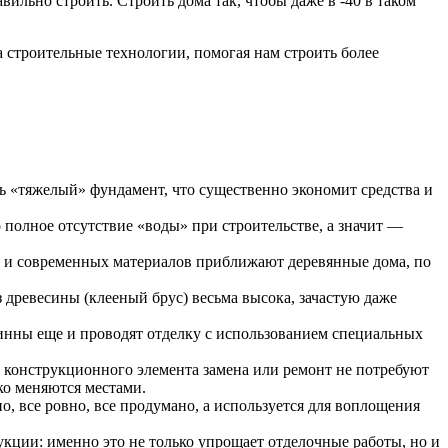
ильно строить. Строить дома так, чтобы даже в -40 в таком
 строительные технологии, помогая нам строить более
ть «тяжелый» фундамент, что существенно экономит средства и
о полное отсутствие «воды» при строительстве, а значит —
 и современных материалов приближают деревянные дома, по
древесины (клееный брус) весьма высока, зачастую даже
инны еще и проводят отделку с использованием специальных
конструкционного элемента замена или ремонт не потребуют
ко меняются местами.
, все ровно, все продумано, а используется для воплощения
укции: именно это не только упрощает отделочные работы, но и