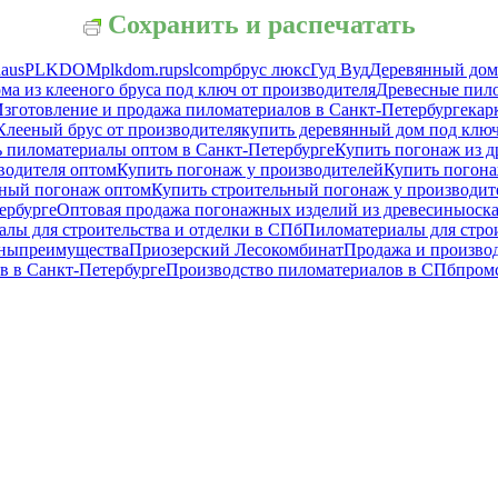
Сохранить и распечатать
haus
PLKDOM
plkdom.ru
pslcomp
брус люкс
Гуд Вуд
Деревянный дом
ма из клееного бруса под ключ от производителя
Древесные пил
зготовление и продажа пиломатериалов в Санкт-Петербурге
кар
Клееный брус от производителя
купить деревянный дом под клю
 пиломатериалы оптом в Санкт-Петербурге
Купить погонаж из д
водителя оптом
Купить погонаж у производителей
Купить погона
ьный погонаж оптом
Купить строительный погонаж у производит
ербурге
Оптовая продажа погонажных изделий из древесины
оск
лы для строительства и отделки в СПб
Пиломатериалы для строи
ины
преимущества
Приозерский Лесокомбинат
Продажа и произво
в в Санкт-Петербурге
Производство пиломатериалов в СПб
пром