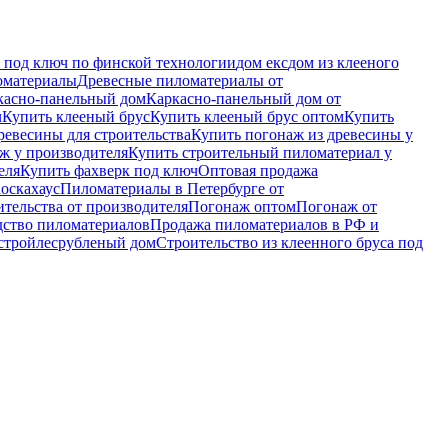
 под ключ по финской технологии
дом екс
дом из клееного
оматериалы
Древесные пиломатериалы от
касно-панельный дом
Каркасно-панельный дом от
ч
Купить клееный брус
Купить клееный брус оптом
Купить
ревесины для строительства
Купить погонаж из древесины у
ж у производителя
Купить строительный пиломатериал у
еля
Купить фахверк под ключ
Оптовая продажа
а
оскахаус
Пиломатериалы в Петербурге от
тельства от производителя
Погонаж оптом
Погонаж от
дство пиломатериалов
Продажа пиломатериалов в РФ и
стройлес
рубленый дом
Строительство из клеенного бруса под