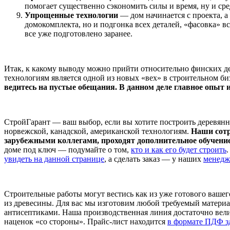
помогает существенно сэкономить силы и время, ну и сре
Упрощенные технологии
— дом начинается с проекта, а 
домокомплекта, но и подгонка всех деталей, «фасовка» в
все уже подготовлено заранее.
Итак, к какому выводу можно прийти относительно финских д
технологиям является одной из новых «вех» в строительном б
ведитесь на пустые обещания. В данном деле главное опыт и
СтройГарант — ваш выбор, если вы хотите построить деревянн
норвежской, канадской, американской технологиям.
Наши сотр
зарубежными коллегами, проходят дополнительное обучение 
доме под ключ — подумайте о том,
кто и как его будет строить
увидеть на данной странице
, а сделать заказ — у наших
менедже
Строительные работы могут вестись как из уже готового вашег
из древесины. Для вас мы изготовим любой требуемый материа
антисептиками. Наша производственная линия достаточно вели
наценок «со стороны». Прайс-лист находится
в формате ПДФ зд