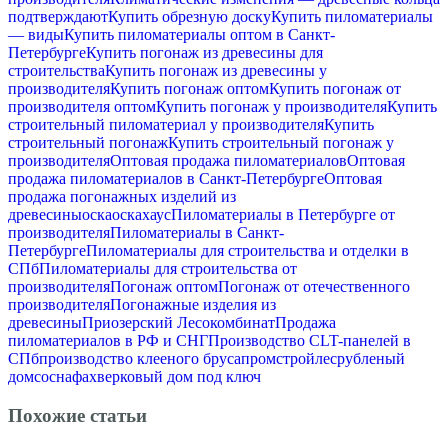
подтверждают
Купить обрезную доску
Купить пиломатериалы
— виды
Купить пиломатериалы оптом в Санкт-
Петербурге
Купить погонаж из древесины для
строительства
Купить погонаж из древесины у
производителя
Купить погонаж оптом
Купить погонаж от
производителя оптом
Купить погонаж у производителя
Купить
строительный пиломатериал у производителя
Купить
строительный погонаж
Купить строительный погонаж у
производителя
Оптовая продажа пиломатериалов
Оптовая
продажа пиломатериалов в Санкт-Петербурге
Оптовая
продажа погонажных изделий из
древесины
оска
оскахаус
Пиломатериалы в Петербурге от
производителя
Пиломатериалы в Санкт-
Петербурге
Пиломатериалы для строительства и отделки в
СПб
Пиломатериалы для строительства от
производителя
Погонаж оптом
Погонаж от отечественного
производителя
Погонажные изделия из
древесины
Приозерский Лесокомбинат
Продажа
пиломатериалов в РФ и СНГ
Производство CLT-панелей в
СПб
производство клееного бруса
промстройлес
рубленый
дом
сосна
фахверковый дом под ключ
Похожие статьи