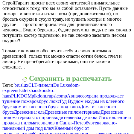
СтройГарант просит всех своих читателей внимательнее
относиться к тому, что вы за собой оставляете. Пусть данные
пожары и возникли из-за грозы (предположительно), но
бросать окурки в сухую траву, не тушить костры и многое
другое — просто неприемлемо для цивилизованного
человека. Будьте бережны, будьте разумны, ведь не так сложно
потушить костер тщательно, не так сложно засыпать песком
окурок?!
Только так можно обеспечить себя и своих потомков
древесиной, только так можно спасти сотни белок, пчел и
лисиц. Не пренебрегайте правилами, они не такие и
сложные….
Сохранить и распечатать
Теги:
bruslux
CLT-панели
De Luxe
dom-
ex
greendside
izba
osko
osko-
haus
PLKDOM
plkdom.ru
pslcomp
Авиалесохрана продолжает
тушение пожаров
брус люкс
Гуд Вуд
дом екс
дом из клееного
бруса
дом из клееного бруса под ключ
Дома из клееного
бруса
Древесина: ель
Древесные пиломатериалы
Древесные
пиломатериалы от производителя
изба де люкс
Изготовление и
продажа пиломатериалов в Санкт-Петербурге
каркасно-
панельный дом под ключ
Клееный брус от
производителя
Климатические изменения — древесные кольца