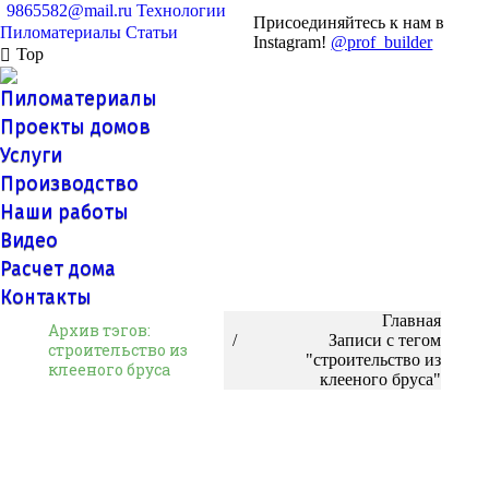
9865582@mail.ru
Технологии
Присоединяйтесь к нам в
Пиломатериалы
Статьи
Instagram!
@prof_builder
Top
Пиломатериалы
Проекты домов
Услуги
Производство
Наши работы
Видео
Расчет дома
Контакты
Вы здесь:
Главная
Архив тэгов:
Записи с тегом
строительство из
"строительство из
клееного бруса
клееного бруса"
Строительство дома из клееного бруса