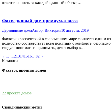
ответственность за каждый сданный объект,…
Фахверковый дом премиум-класса
Деревянные дома
Автор:
Виктория
10 августа, 2019
Фахверк классический в современном мире считается одним из
полностью соответствует всем понятиям о комфорте, безопасно
следует понимать и принимать, делая выбор в…
←
1
…
12
13
14
15
16
…
82
→
Каталоги
Фахверк проекты домов
22 проекта домов
Скандинавский мотив