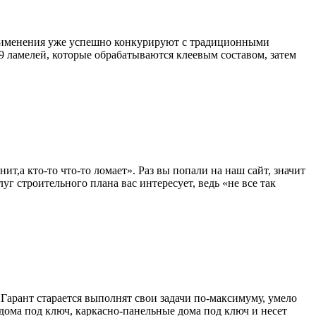
применения уже успешно конкурируют с традиционными
о 9 ламелей, которые обрабатываются клеевым составом, затем
т,а кто-то что-то ломает». Раз вы попали на наш сайт, значит
уг строительного плана вас интересует, ведь «не все так
арант старается выполнят свои задачи по-максимуму, умело
 дома под ключ, каркасно-панельные дома под ключ и несет