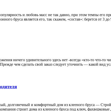
опулярность и любовь масс не так давно, при этом темпы его 
нного бруса является его, так скажем, «состав»: берется от 3 д
ения ничего удивительного здесь нет -всегда «кто-то что-то чини
Прежде чем сделать свой заказ следует уточнить — какой вид усл
водителя
ый, долговечный и комфортный дом из клееного бруса — СтройГ
 компания строит дома из клееного бруса под ключ, фахверковые