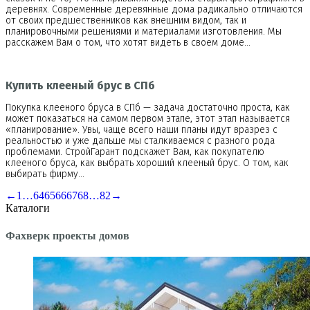
деревнях. Современные деревянные дома радикально отличаются
от своих предшественников как внешним видом, так и
планировочными решениями и материалами изготовления. Мы
расскажем Вам о том, что хотят видеть в своем доме…
Купить клееный брус в СПб
Покупка клееного бруса в СПб — задача достаточно проста, как
может показаться на самом первом этапе, этот этап называется
«планирование». Увы, чаще всего наши планы идут вразрез с
реальностью и уже дальше мы сталкиваемся с разного рода
проблемами. СтройГарант подскажет Вам, как покупателю
клееного бруса, как выбрать хороший клееный брус. О том, как
выбирать фирму…
←
1
…
64
65
66
67
68
…
82
→
Каталоги
Фахверк проекты домов