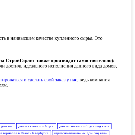
ть в наивысшем качестве купленного сырья. Это
ы СтройГарант также производит самостоятельно):
гли достичь идеального исполнения данного вида домов,
тироваться и сделать свой заказ у нас
, ведь компания
лям.
дом екс
дом из клееного бруса
дом из клееного бруса под ключ
материалов в Санкт-Петербурге
каркасно-панельный дом под ключ