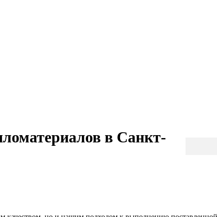
иломатериалов в Санкт-
Вы здесь:
м качеством, но и нашим подходом к выполнению поставленной 