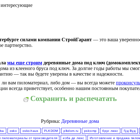
з интересующие
тербурге силами компании СтройГарант
— это ваша увереннос
ое партнерство.
ала
мы еще строим
деревянные дома под ключ (домокомплект
дома из клееного бруса под ключ. За долгие годы работы мы смо
тию — так вы будете уверены в качестве и надежности.
 ли вам пиломатериал, либо дом — вы всегда можете
проконсуль
акции всегда приветствует, особенно нашим постоянным покупате
Сохранить и распечатать
Рубрика:
Деревянные дома
zba
osko
osko-haus
PLKDOM
plkdom.ru
pslcomp
брус люкс
Гуд Вуд
 пиломатериалы от производителя
изба де люкс
Изготовление и продажа пило