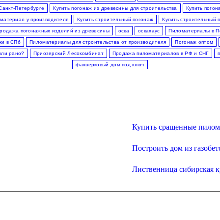
Санкт-Петербурге
Купить погонаж из древесины для строительства
Купить погон
оматериал у производителя
Купить строительный погонаж
Купить строительный 
продажа погонажных изделий из древесины
оска
оскахаус
Пиломатериалы в П
ки в СПб
Пиломатериалы для строительства от производителя
Погонаж оптом
или рано?
Приозерский Лесокомбинат
Продажа пиломатериалов в РФ и СНГ
фахверковый дом под ключ
Купить сращенные пилом
Построить дом из газобе
Лиственница сибирская 