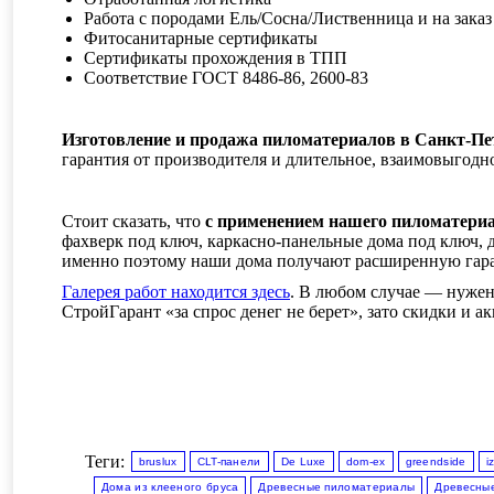
Работа с породами Ель/Сосна/Лиственница и на зака
Фитосанитарные сертификаты
Сертификаты прохождения в ТПП
Соответствие ГОСТ 8486-86, 2600-83
Изготовление и продажа пиломатериалов в Санкт-Пе
гарантия от производителя и длительное, взаимовыгодн
Стоит сказать, что
с применением нашего пиломатери
фахверк под ключ, каркасно-панельные дома под ключ, 
именно поэтому наши дома получают расширенную гаран
Галерея работ находится здесь
. В любом случае — нужен
СтройГарант «за спрос денег не берет», зато скидки и 
Теги:
bruslux
CLT-панели
De Luxe
dom-ex
greendside
i
Дома из клееного бруса
Древесные пиломатериалы
Древесные