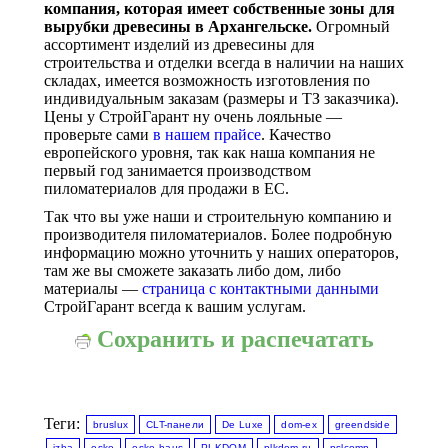
компания, которая имеет собственные зоны для
вырубки древесины в Архангельске.
Огромный
ассортимент изделий из древесины для
строительства и отделки всегда в наличии на наших
складах, имеется возможность изготовления по
индивидуальным заказам (размеры и ТЗ заказчика).
Цены у СтройГарант ну очень лояльные —
проверьте сами
в нашем прайсе
. Качество
европейского уровня, так как наша компания не
первый год занимается производством
пиломатериалов для продажи в ЕС.
Так что вы уже наши и строительную компанию и
производителя пиломатериалов. Более подробную
информацию можно уточнить у наших операторов,
там же вы сможете заказать либо дом, либо
материалы —
страница с контактными данными
СтройГарант всегда к вашим услугам.
Сохранить и распечатать
Теги:
bruslux
CLT-панели
De Luxe
dom-ex
greendside
izba
osko
osko-haus
PLKDOM
plkdom.ru
pslcomp