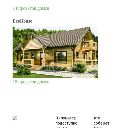
14 проектов домов
EcoHouse
18 проектов домов
Пиломатериалы
Кто
по доступной
соберет