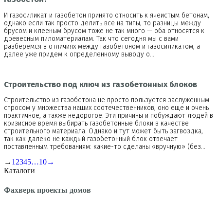
И газосиликат и газобетон принято относить к ячеистым бетонам,
однако если так просто делить все на типы, то разницы между
брусом и клееным брусом тоже не так много — оба относятся к
древесным пиломатериалам. Так что сегодня мы с вами
разберемся в отличиях между газобетоном и газосиликатом, а
далее уже придем к определенному выводу о…
Строительство под ключ из газобетонных блоков
Строительство из газобетона не просто пользуется заслуженным
спросом у множества наших соотечественников, оно еще и очень
практичное, а также недорогое. Эти причины и побуждают людей в
кризисное время выбирать газобетонные блоки в качестве
строительного материала. Однако и тут может быть загвоздка,
так как далеко не каждый газобетонный блок отвечает
поставленным требованиям: какие-то сделаны «вручную» (без…
→
1
2
3
4
5
…
10
→
Каталоги
Фахверк проекты домов