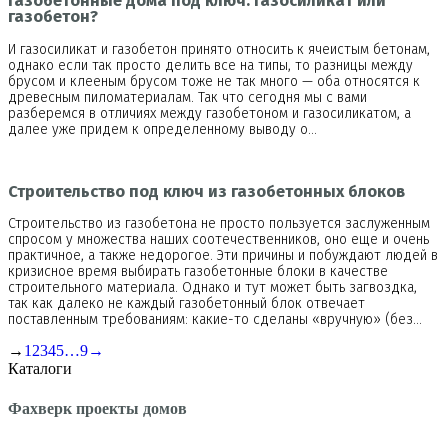
Газобетонные дома под ключ: газосиликат или
газобетон?
И газосиликат и газобетон принято относить к ячеистым бетонам,
однако если так просто делить все на типы, то разницы между
брусом и клееным брусом тоже не так много — оба относятся к
древесным пиломатериалам. Так что сегодня мы с вами
разберемся в отличиях между газобетоном и газосиликатом, а
далее уже придем к определенному выводу о…
Строительство под ключ из газобетонных блоков
Строительство из газобетона не просто пользуется заслуженным
спросом у множества наших соотечественников, оно еще и очень
практичное, а также недорогое. Эти причины и побуждают людей в
кризисное время выбирать газобетонные блоки в качестве
строительного материала. Однако и тут может быть загвоздка,
так как далеко не каждый газобетонный блок отвечает
поставленным требованиям: какие-то сделаны «вручную» (без…
→
1
2
3
4
5
…
9
→
Каталоги
Фахверк проекты домов