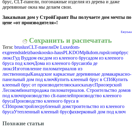
брус, CLT-панели, погонажные изделия из дерева и даже
деревянные окна мы делаем свои.
Заказывая дом у СтройГарант Вы получаете дом мечты по
цене «от производителя»!
Ежуська
Сохранить и распечатать
Теги:
bruslux
CLT-панели
De Luxe
dom-
ex
greendside
izba
osko
osko-haus
PLKDOM
plkdom.ru
pslcomp
брус
люкс
Гуд Вуд
дом екс
дом из клееного бруса
дом из клееного
бруса под ключ
Дома из клееного бруса
изба де
люкс
Изготовление пиломатериалов из
лиственницы
Канадские каркасные деревянные дома
каркасно-
панельный дом под ключ
Купить клееный брус в СПб
Купить
клееный брус от производителя
оска
оскахаус
Приозерский
Лесокомбинат
продажа пиломатериалов. Строительство домов
под ключ
производство clt-панелей
производство клееного
бруса
Производство клееного бруса в
СПб
промстройлес
рубленый дом
строительство из клееного
бруса
Утепленный клееный брус
фахверковый дом под ключ
Похожие статьи