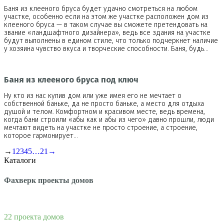
Баня из клееного бруса будет удачно смотреться на любом
участке, особенно если на этом же участке расположен дом из
клееного бруса — в таком случае вы сможете претендовать на
звание «ландшафтного дизайнера», ведь все здания на участке
будут выполнены в едином стиле, что только подчеркнет наличие
у хозяина чувство вкуса и творческие способности. Баня, будь…
Баня из клееного бруса под ключ
Ну кто из нас купив дом или уже имея его не мечтает о
собственной баньке, да не просто баньке, а место для отдыха
душой и телом. Комфортном и красивом месте, ведь времена,
когда бани строили «абы как и абы из чего» давно прошли, люди
мечтают видеть на участке не просто строение, а строение,
которое гармонирует…
→
1
2
3
4
5
…
21
→
Каталоги
Фахверк проекты домов
22 проекта домов