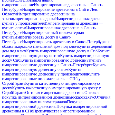
производителя
Импрегнация/
импрегнирование
Импрегнирование древесины в Санкт-
Петербурге
Импрегнирование древесины в Спб и Лен.
Области
Импрегнирование древесины на
заказ
импрегнированная доска
Импрегнированная доска —
купить у производителя
Импрегнированная древесина —
купить оптом
Импрегнированная древесина в Санкт-
Петербурге
Импрегнированный пиломатериал
купить
Импрегнировать доску в Санкт-
Петербурге
Импрегнировать древесину в Санкт-Петербурге и
области
каркасно-панельный дом под ключ
купить деревянный
дом под ключ
Купить импрегнированную доску в Спб
Купить
импрегнированную доску оптом
Купить импрегнированную
доску Спб
Купить импрегнированную древесину
Купить
импрегнированную древесину в Санкт-Петербурге
Купить
импрегнированную древесину оптом
Купить
импрегнированную древесину у производителя
Купить
импрегнированные пиломатериалы в СПб у
СтройГарант
Купить качественную импрегнированную
доску
Купить качественную импрегнированную доску у
СтройГарант
Оптовая импрегнация древесины
Оптовая
покупка импрегнированной древесины
оска
оскахаус
Отличия
импрегнированных пиломатериалов
Покупка
импрегнированной древесины
Покупка импрегнированной
древесины в СПб
Преимущества импрегнированной