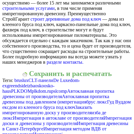
осуществимо — более 15 лет мы занимаемся различными
строительными услугами
, в том числе применяя
импрегнированную древесину. Преимущественно
СтройГарант
строит деревянные дома под ключ
— дома из
клееного бруса под ключ, каркасно-панельные дома под ключ,
фахверк под ключ, в строительстве могут и будут
использованы импрегнированные пиломатериалы. Это
обсуждается отдельно с каждым заказчиком. Так как у нас они
собственного производства, то и цена будет от производителя,
что существенно сокращает расходы на строительные работы.
Более подробную информацию вы всегда можете узнать у
наших менеджеров в
разделе контакты.
Сохранить и распечатать
Теги:
bruslux
CLT-панели
De Luxe
dom-
ex
greendside
izba
osko
osko-
haus
PLKDOM
plkdom.ru
pslcomp
Автоклавная пропитка
древесины от производителя
Автоклавная пропитка
древесины под давлением (импрегнация
брус люкс
Гуд Вуд
дом
екс
дом из клееного бруса под ключ
Заказать
импрегнированную доску у производителя
изба де
люкс
Импрегнация в автоклаве от производителя
Импрегнация
доски и древесины у производителя
Импрегнация древесины
в Санкт-Петербурге
Импрегнация методом ВДВ от