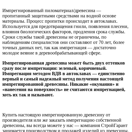
Импрегнированный пиломатериал/древесина —
пропитанный защитными средствами на водной основе
материалы. Процесс пропитки происходит в автоклавах.
Используется для предотвращения гнили, появления плесени,
влияния биологических факторов, продления срока службы.
Сроки службы такой древесины не ограничены, по
наблюдениям специалистов они составляют от 70 лет, более
точных данных нет, так как импрегнация — достаточно
молодое веяние в деревообрабатывающей сфере.
Импрегнированная древесина может быть двух оттенков
сразу после импрегнации: зеленый, коричневый.
Импрегнация методом ВДВ в автоклавах — единственно
верный и самый надежный метод получения настоящей
импрегнированной древесины. Никакие «окунания» и
«нанесения на поверхность» не считаются импрегнацией,
хоть их так и называют.
Купить настоящую импрегнированную древесину от
производителя или же заказать импрегнацию собственной
древесины, вы всегда можете у нас — компания СтройГарант
занимается производством и продажей изделий из древесины,