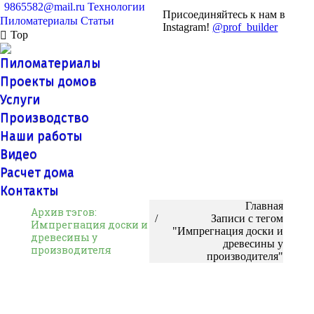
9865582@mail.ru
Технологии
Присоединяйтесь к нам в
Пиломатериалы
Статьи
Instagram!
@prof_builder
Top
Пиломатериалы
Проекты домов
Услуги
Производство
Наши работы
Видео
Расчет дома
Контакты
Вы здесь:
Главная
Архив тэгов:
Записи с тегом
Импрегнация доски и
"Импрегнация доски и
древесины у
древесины у
производителя
производителя"