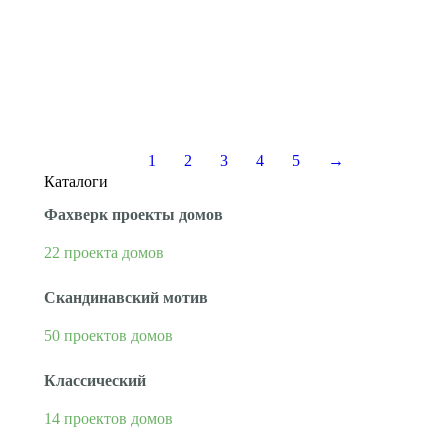
обычных граждан стремительно и бесповоротно.
Импрегнированная древесина отличается своими
интересными качествами, которые и делают её
поистине незаменимой при строительных и
отделочных работах. Многие из вас уже оценили её
по достоинству,…
1
2
3
4
5
→
Каталоги
Фахверк проекты домов
22 проекта домов
Скандинавский мотив
50 проектов домов
Классический
14 проектов домов