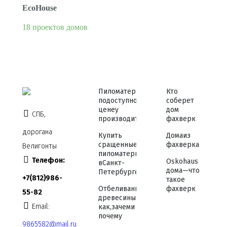
EcoHouse
18 проектов домов
Пиломатериалы
Кто
по доступной
соберет
цене у
дом
СПБ,
производителя
фахверк
дорога на
Купить
Дома из
сращенные
фахверка
Велигонты
пиломатериалы
Телефон:
Osko haus
в Санкт-
дома — что
Петербурге
+7 (812) 986-
такое
Отбеливание
фахверк
55-82
древесины —
Email:
как, зачем и
почему
9865582@mail.ru