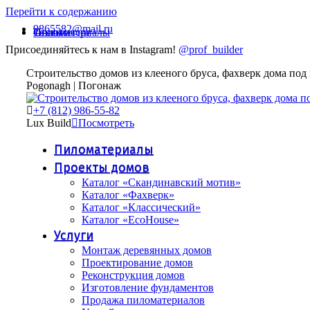
Перейти к содержанию
9865582@mail.ru
Технологии
Пиломатериалы
Статьи
Присоединяйтесь к нам в Instagram!
@prof_builder
Строительство домов из клееного бруса, фахверк дома под
Pogonagh | Погонаж
+7 (812) 986-55-82
Lux Build
Посмотреть
Пиломатериалы
Проекты домов
Каталог «Скандинавский мотив»
Каталог «Фахверк»
Каталог «Классический»
Каталог «EcoHouse»
Услуги
Монтаж деревянных домов
Проектирование домов
Реконструкция домов
Изготовление фундаментов
Продажа пиломатериалов