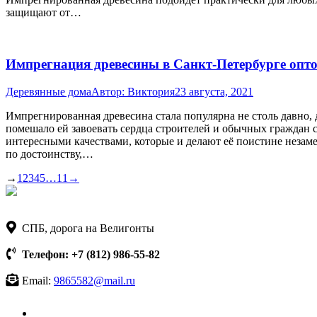
защищают от…
Импрегнация древесины в Санкт-Петербурге опт
Деревянные дома
Автор:
Виктория
23 августа, 2021
Импрегнированная древесина стала популярна не столь давно, 
помешало ей завоевать сердца строителей и обычных граждан 
интересными качествами, которые и делают её поистине незам
по достоинству,…
→
1
2
3
4
5
…
11
→
СПБ, дорога на Велигонты
Телефон: +7 (812) 986-55-82
Email:
9865582@mail.ru