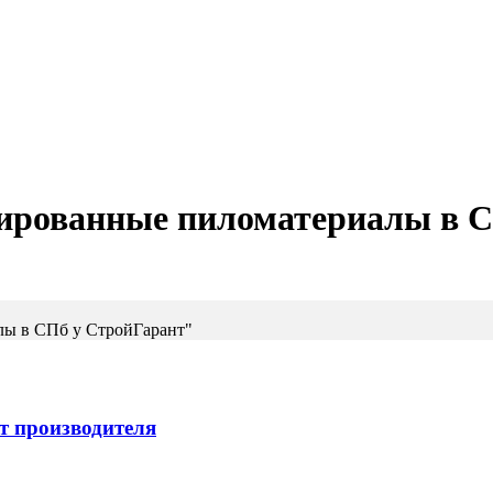
ированные пиломатериалы в С
лы в СПб у СтройГарант"
т производителя