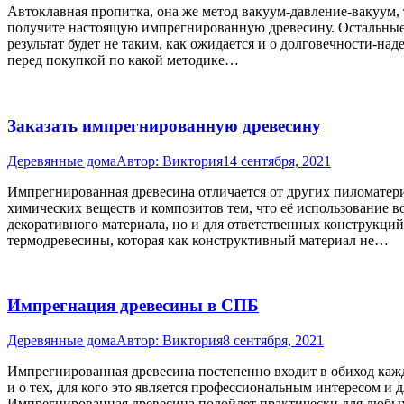
Автоклавная пропитка, она же метод вакуум-давление-вакуум, 
получите настоящую импрегнированную древесину. Остальные 
результат будет не таким, как ожидается и о долговечности-н
перед покупкой по какой методике…
Заказать импрегнированную древесину
Деревянные дома
Автор:
Виктория
14 сентября, 2021
Импрегнированная древесина отличается от других пиломатери
химических веществ и композитов тем, что её использование в
декоративного материала, но и для ответственных конструкций
термодревесины, которая как конструктивный материал не…
Импрегнация древесины в СПБ
Деревянные дома
Автор:
Виктория
8 сентября, 2021
Импрегнированная древесина постепенно входит в обиход кажд
и о тех, для кого это является профессиональным интересом и д
Импрегнированная древесина подойдет практически для любых