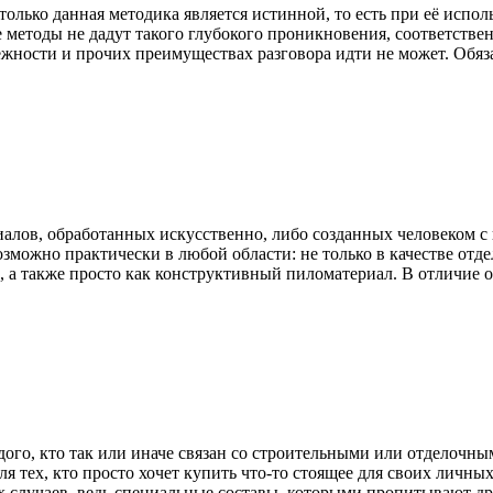
только данная методика является истинной, то есть при её испол
методы не дадут такого глубокого проникновения, соответстве
адежности и прочих преимуществах разговора идти не может. Обяз
алов, обработанных искусственно, либо созданных человеком с
озможно практически в любой области: не только в качестве отд
, а также просто как конструктивный пиломатериал. В отличие о
ого, кто так или иначе связан со строительными или отделочны
ля тех, кто просто хочет купить что-то стоящее для своих личных
 случаев, ведь специальные составы, которыми пропитывают д