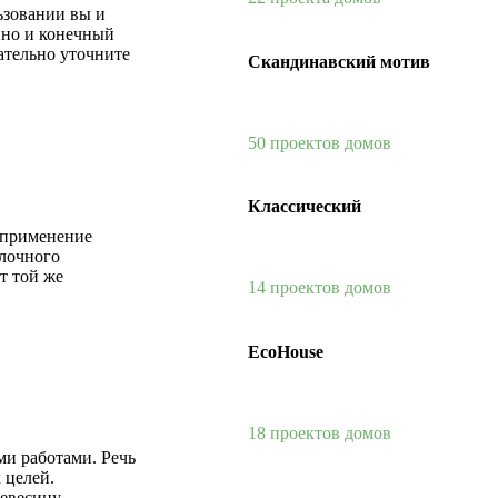
ьзовании вы и
нно и конечный
ательно уточните
Скандинавский мотив
50 проектов домов
Классический
 применение
елочного
т той же
14 проектов домов
EcoHouse
18 проектов домов
ми работами. Речь
 целей.
ревесину