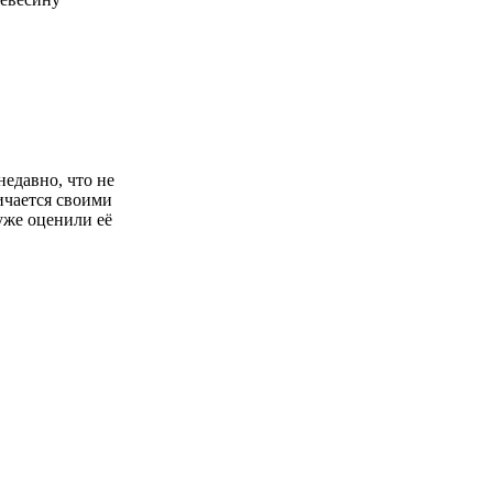
недавно, что не
ичается своими
уже оценили её