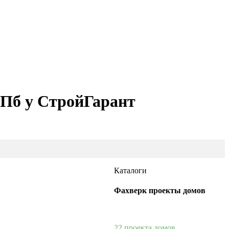
Пб у СтройГарант
Каталоги
Фахверк проекты домов
22 проекта домов