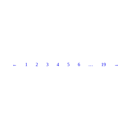
←
1
2
3
4
5
6
…
19
→