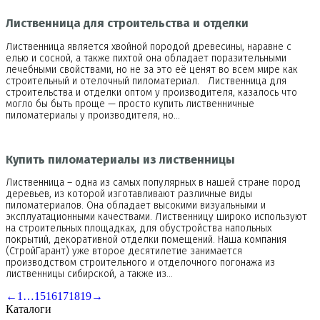
Лиственница для строительства и отделки
Лиственница является хвойной породой древесины, наравне с
елью и сосной, а также пихтой она обладает поразительными
лечебными свойствами, но не за это её ценят во всем мире как
строительный и отелочный пиломатериал. Лиственница для
строительства и отделки оптом у производителя, казалось что
могло бы быть проще — просто купить лиственничные
пиломатериалы у производителя, но…
Купить пиломатериалы из лиственницы
Лиственница – одна из самых популярных в нашей стране пород
деревьев, из которой изготавливают различные виды
пиломатериалов. Она обладает высокими визуальными и
эксплуатационными качествами. Лиственницу широко используют
на строительных площадках, для обустройства напольных
покрытий, декоративной отделки помещений. Наша компания
(СтройГарант) уже второе десятилетие занимается
производством строительного и отделочного погонажа из
лиственницы сибирской, а также из…
←
1
…
15
16
17
18
19
→
Каталоги