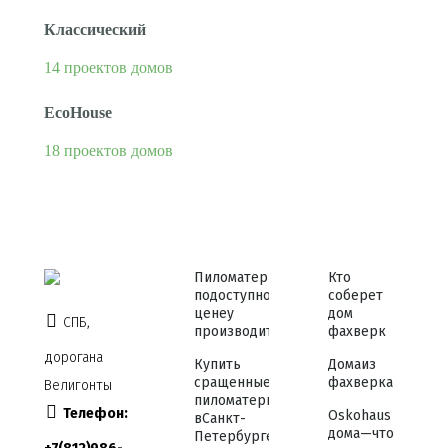
Классический
14 проектов домов
EcoHouse
18 проектов домов
Пиломатериалы
Кто
по доступной
соберет
цене у
дом
СПБ,
производителя
фахверк
дорога на
Купить
Дома из
сращенные
фахверка
Велигонты
пиломатериалы
Телефон:
Osko haus
в Санкт-
дома — что
Петербурге