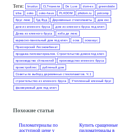
Теги:
bruslux
CLT-панели
De Luxe
dom-ex
greendside
izba
osko
osko-haus
PLKDOM
plkdom.ru
pslcomp
брус люкс
Гуд Вуд
Деревянные стеклопакеты
дом екс
дом из клееного бруса
дом из клееного бруса под ключ
Дома из клееного бруса
изба де люкс
каркасно-панельный дом под ключ
оска
оскахаус
Приозерский Лесокомбинат
продажа пиломатериалов. Строительство домов под ключ
производство clt-панелей
производство клееного бруса
промстройлес
рубленый дом
Советы по выбору деревянных стеклопакетов. Ч.1
строительство из клееного бруса
Утепленный клееный брус
фахверковый дом под ключ
Похожие статьи
Пиломатериалы по
Купить сращенные
доступной цене у
пиломатериалы в