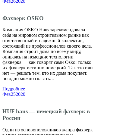
Фев
26
2020
Фахверк OSKO
Компания OSKO Haus зарекомендовала
себя на мировом строительном рынке как
ответственный и надежный коллектив,
состоящий из профессионалов своего дела.
Компания строит дома по всему миру,
опираясь на немецкие технологии
фахверка — как говорят сами Osko: только
их фахверк истинно немецкий. Так это или
нет — решать тем, кто их дома покупает,
но одно можно сказать…
Подробнее
Фев
25
2020
HUF haus — немецкий фахверк в
России
Одни из основоположников жанра фахверк