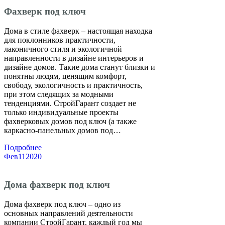
Фахверк под ключ
Дома в стиле фахверк – настоящая находка
для поклонников практичности,
лаконичного стиля и экологичной
направленности в дизайне интерьеров и
дизайне домов. Такие дома станут близки и
понятны людям, ценящим комфорт,
свободу, экологичность и практичность,
при этом следящих за модными
тенденциями. СтройГарант создает не
только индивидуальные проекты
фахверковых домов под ключ (а также
каркасно-панельных домов под…
Подробнее
Фев
11
2020
Дома фахверк под ключ
Дома фахверк под ключ – одно из
основных направлений деятельности
компании СтройГарант, каждый год мы