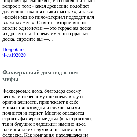
подходят далеко не все, и сегодняшний наш
вопрос в том: «какая древесина подойдет
для использования в таких местах», а также
«какой именно пиломатериал подходит для
влажных мест». Ответ на второй вопрос
вполне однозначен — это террасная доска
из древесины. Почему именно террасная
доска, спросите вы —…
Подробнее
Фев
19
2020
Фахверковый дом под ключ —
мифы
Фахверковые дома, благодаря своему
весьма интересному внешнему виду и
оригинальности, привлекают к себе
множество взглядом и слухов, коими
полнится интернет. Многие опасаются
строить фахверковые дома (как строители,
так и будущие владельцы) именно из-за
наличия таких слухов и незнания темы
фахверка. Как компания, находящаяся на