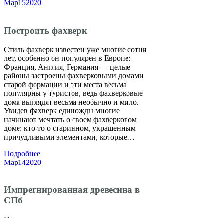
Мар
15
2020
Построить фахверк
Стиль фахверк известен уже многие сотни
лет, особенно он популярен в Европе:
Франция, Англия, Германия — целые
районы застроены фахверковыми домами
старой формации и эти места весьма
популярны у туристов, ведь фахверковые
дома выглядят весьма необычно и мило.
Увидев фахверк единожды многие
начинают мечтать о своем фахверковом
доме: кто-то о старинном, украшенным
причудливыми элементами, которые…
Подробнее
Мар
14
2020
Импрегнированная древесина в
СПб