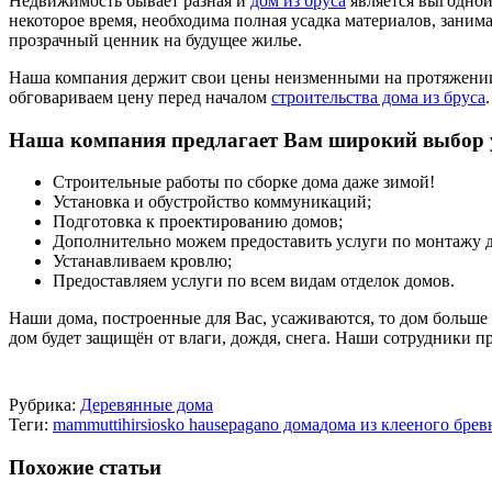
Недвижимость бывает разная и
дом из бруса
является выгодной 
некоторое время, необходима полная усадка материалов, заним
прозрачный ценник на будущее жилье.
Наша компания держит свои цены неизменными на протяжении в
обговариваем цену перед началом
строительства дома из бруса
.
Наша компания предлагает Вам широкий выбор 
Строительные работы по сборке дома даже зимой!
Установка и обустройство коммуникаций;
Подготовка к проектированию домов;
Дополнительно можем предоставить услуги по монтажу 
Устанавливаем кровлю;
Предоставляем услуги по всем видам отделок домов.
Наши дома, построенные для Вас, усаживаются, то дом больше 
дом будет защищён от влаги, дождя, снега. Наши сотрудники п
Рубрика:
Деревянные дома
Теги:
mammuttihirsi
osko hause
pagano дома
дома из клееного брев
Похожие статьи