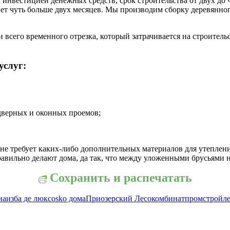
инвестицией денежных средств, срок строительства от двух до 
ает чуть больше двух месяцев. Мы производим сборку деревянног
сего временного отрезка, который затрачивается на строительс
услуг:
дверных и оконных проемов;
не требует каких-либо дополнительных материалов для утеплени
равильно делают дома, да так, что между уложенными брусьями н
Сохранить и распечатать
на
изба де люкс
оsko дома
Приозерский Лесокомбинат
промстройле