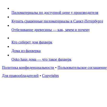
Пиломатериалы по доступной цене у производителя
Купить сращенные пиломатериалы в Санкт-Петербурге
Отбеливание древесины — как, зачем и почему
Кто соберет дом фахверк
Дома из фахверка
Osko haus дома — что такое фахверк
Политика конфиденциальности
•
Пользовательское соглашение
Для правообладателей
•
Copyrights