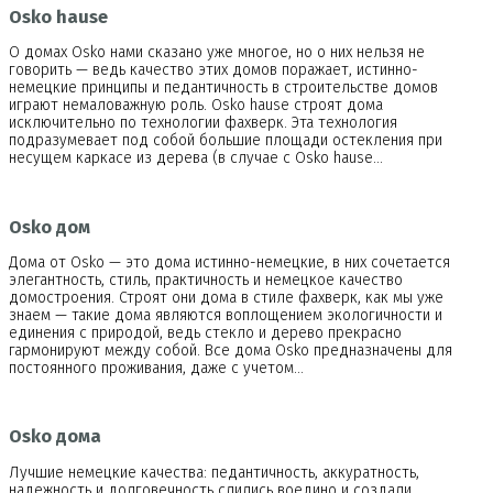
Osko hause
О домах Osko нами сказано уже многое, но о них нельзя не
говорить — ведь качество этих домов поражает, истинно-
немецкие принципы и педантичность в строительстве домов
играют немаловажную роль. Osko hause строят дома
исключительно по технологии фахверк. Эта технология
подразумевает под собой большие площади остекления при
несущем каркасе из дерева (в случае с Osko hause…
Osko дом
Дома от Osko — это дома истинно-немецкие, в них сочетается
элегантность, стиль, практичность и немецкое качество
домостроения. Строят они дома в стиле фахверк, как мы уже
знаем — такие дома являются воплощением экологичности и
единения с природой, ведь стекло и дерево прекрасно
гармонируют между собой. Все дома Osko предназначены для
постоянного проживания, даже с учетом…
Osko дома
Лучшие немецкие качества: педантичность, аккуратность,
надежность и долговечность слились воедино и создали