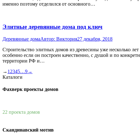
именно поэтому отделился от основного…
Элитные деревянные дома под ключ
Деревянные дома
Автор:
Виктория
27 декабря, 2018
Строительство элитных домов из древесины уже несколько лет 
особенно если он построен качественно, с душой и по конкре
территории РФ и…
→
1
2
3
4
5
…
9
→
Каталоги
Фахверк проекты домов
22 проекта домов
Скандинавский мотив