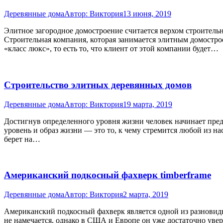
Деревянные дома
Автор:
Виктория
13 июня, 2019
Элитное загородное домостроение считается верхом строительн
Строительная компания, которая занимается элитным домостро
«класс люкс», то есть то, что клиент от этой компании будет…
Строительство элитных деревянных домов
Деревянные дома
Автор:
Виктория
19 марта, 2019
Достигнув определенного уровня жизни человек начинает предъ
уровень и образ жизни — это то, к чему стремится любой из н
берет на…
Американский подкосный фахверк timberframe
Деревянные дома
Автор:
Виктория
2 марта, 2019
Американский подкосный фахверк является одной из разновидн
не намечается, однако в США и Европе он уже достаточно уве