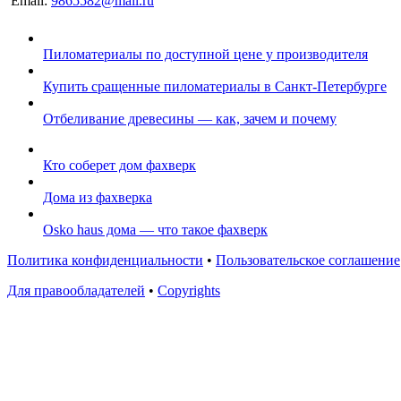
Email:
9865582@mail.ru
Пиломатериалы по доступной цене у производителя
Купить сращенные пиломатериалы в Санкт-Петербурге
Отбеливание древесины — как, зачем и почему
Кто соберет дом фахверк
Дома из фахверка
Osko haus дома — что такое фахверк
Политика конфиденциальности
•
Пользовательское соглашение
Для правообладателей
•
Copyrights