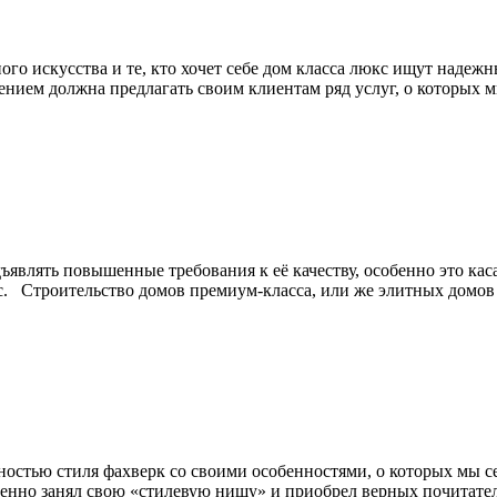
ого искусства и те, кто хочет себе дом класса люкс ищут надеж
ением должна предлагать своим клиентам ряд услуг, о которых
являть повышенные требования к её качеству, особенно это каса
ас. Строительство домов премиум-класса, или же элитных домов
остью стиля фахверк со своими особенностями, о которых мы се
ренно занял свою «стилевую нишу» и приобрел верных почитател