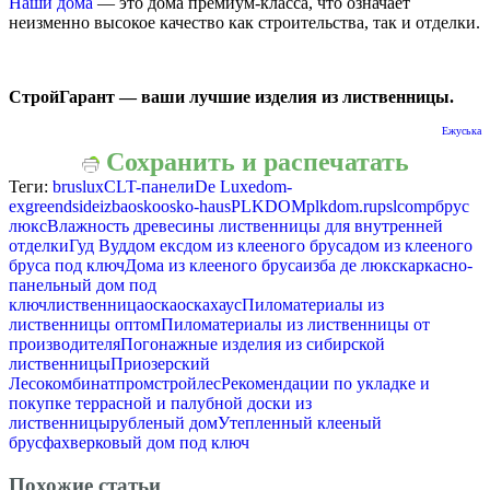
Наши дома
— это дома премиум-класса, что означает
неизменно высокое качество как строительства, так и отделки.
СтройГарант — ваши лучшие изделия из лиственницы.
Ежуська
Сохранить и распечатать
Теги:
bruslux
CLT-панели
De Luxe
dom-
ex
greendside
izba
osko
osko-haus
PLKDOM
plkdom.ru
pslcomp
брус
люкс
Влажность древесины лиственницы для внутренней
отделки
Гуд Вуд
дом екс
дом из клееного бруса
дом из клееного
бруса под ключ
Дома из клееного бруса
изба де люкс
каркасно-
панельный дом под
ключ
лиственница
оска
оскахаус
Пиломатериалы из
лиственницы оптом
Пиломатериалы из лиственницы от
производителя
Погонажные изделия из сибирской
лиственницы
Приозерский
Лесокомбинат
промстройлес
Рекомендации по укладке и
покупке террасной и палубной доски из
лиственницы
рубленый дом
Утепленный клееный
брус
фахверковый дом под ключ
Похожие статьи