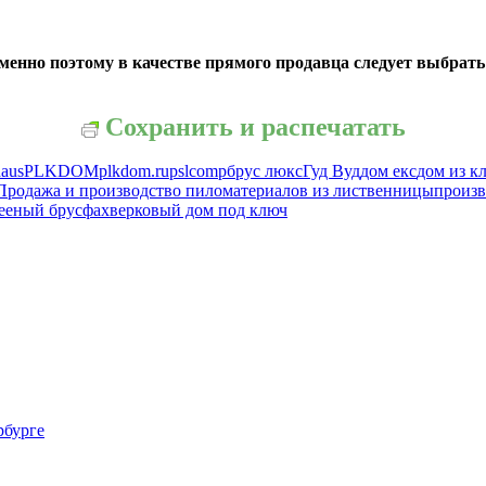
енно поэтому в качестве прямого продавца следует выбрать
Сохранить и распечатать
haus
PLKDOM
plkdom.ru
pslcomp
брус люкс
Гуд Вуд
дом екс
дом из к
Продажа и производство пиломатериалов из лиственницы
произв
ееный брус
фахверковый дом под ключ
рбурге