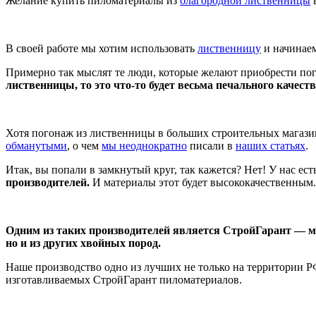
Желание купить пиломатериалы из
благородной лиственницы
в
В своей работе мы хотим использовать
лиственницу
и начинаем
Примерно так мыслят те люди, которые желают приобрести по
лиственницы, то это что-то будет весьма печального качеств
Хотя погонаж из лиственницы в больших строительных магазин
обманутыми
, о чем
мы неоднократно
писали в
наших статьях
.
Итак, вы попали в замкнутый круг, так кажется? Нет! У нас ес
производителей.
И материалы этот будет высококачественным.
Одним из таких производителей является СтройГарант — м
но и из других хвойных пород.
Наше производство одно из лучших не только на территории Р
изготавливаемых СтройГарант пиломатериалов.