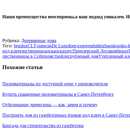
Наши преимущества неоспоримы,а наш подход уникален. Им
Рубрика:
Деревянные дома
Теги:
bruslux
CLT-панели
De Luxe
dom-ex
greendside
izba
osko
osko-
под ключ
лиственница
оска
оскахаус
Приозерский Лесокомбинат
лиственницы в Спб
промстройлес
рубленый дом
Утепленный кл
Похожие статьи
Пиломатериалы по доступной цене у производителя
Купить сращенные пиломатериалы в Санкт-Петербурге
Отбеливание древесины — как, зачем и почему
Построить дом из газобетонных блоков под ключ в Санкт-Пете
Бригада для строительства из газобетона