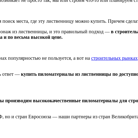
озникает не просто так, мы или строим что-то или планируем с
 поиск места, где эту лиственницу можно купить. Причем сделат
гонаж из лиственницы, и это правильный подход —
в строитель
а и по весьма высокой цене.
ах популярностью не пользуется, а вот на
строительных рынках
ть ответ —
купить пиломатериалы из лиственницы по доступно
ы производим высококачественные пиломатериалы для строи
Ф, но и стран Евросоюза — наши партнеры из стран Великобрит