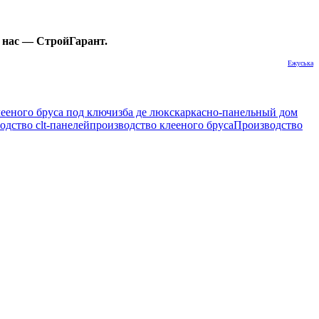
 нас — СтройГарант.
Ежуська
лееного бруса под ключ
изба де люкс
каркасно-панельный дом
одство clt-панелей
производство клееного бруса
Производство