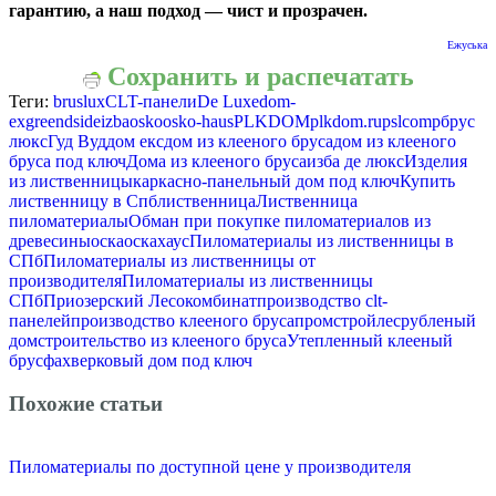
гарантию, а наш подход — чист и прозрачен.
Ежуська
Сохранить и распечатать
Теги:
bruslux
CLT-панели
De Luxe
dom-
ex
greendside
izba
osko
osko-haus
PLKDOM
plkdom.ru
pslcomp
брус
люкс
Гуд Вуд
дом екс
дом из клееного бруса
дом из клееного
бруса под ключ
Дома из клееного бруса
изба де люкс
Изделия
из лиственницы
каркасно-панельный дом под ключ
Купить
лиственницу в Спб
лиственница
Лиственница
пиломатериалы
Обман при покупке пиломатериалов из
древесины
оска
оскахаус
Пиломатериалы из лиственницы в
СПб
Пиломатериалы из лиственницы от
производителя
Пиломатериалы из лиственницы
СПб
Приозерский Лесокомбинат
производство clt-
панелей
производство клееного бруса
промстройлес
рубленый
дом
строительство из клееного бруса
Утепленный клееный
брус
фахверковый дом под ключ
Похожие статьи
Пиломатериалы по доступной цене у производителя