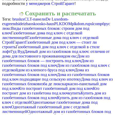
подробности
у менеджеров СтройГарант
!
Сохранить и распечатать
Теги:
bruslux
CLT-панели
De Luxe
dom-
ex
greendside
izba
osko
osko-haus
PLKDOM
plkdom.ru
pslcomp
брус
люкс
Виды газобетонных блоков: строим дом под
ключ
Газобетонные дома под ключ с отделкой
лиственницей
Газобетонные дома под ключ с отделкой
СтройГарант
Газобетонный дом под ключ — стоит ли
строить
Газобетонный дом под ключ с отделкой в стиле
лофт
Гуд Вуд
Дачный дом из газоблоков под ключ: отличия от
дома для постоянного проживания
дом екс
Дом из
газобетонных блоков — построить под ключ
Дом из
газобетонных блоков под ключ
Дом из газоблоков под ключ с
отделкой
дом из клееного бруса под ключ
Дома из
газобетонных блоков под ключ
Дома из газобетонных блоков
под ключ подходящие под сельскую ипотеку
Дома под ключ из
газобетонных блоков
изба де люкс
каркасно-панельный дом
под ключ
Кто построит газобетонный дом под ключ
Кто
построит дом из газобетона под ключ
купить
Купить дом из
газобетонных блоков под ключ
Купить дом из газоблоков под
ключ с отделкой
Одноэтажные газобетонные дома под
ключ
Одноэтажный газобетонный дом с отделкой
лиственницей
Одноэтажный дом из газобетонных блоков под