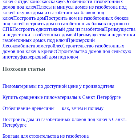
ключ с отделкой
оска
оскахаус
Особенности газобетонных
домов под ключ
Плюсы и минусы домов из газобетона под
ключ
Покупка дома из газобетонных блоков под
ключ
Построить дом
Построить дом из газобетонных блоков
под ключ
Построить дом из газобетонных блоков под ключ в
СПБ
Построить одноэтажный дом из газобетона
Преимущества
и недостатки газобетонных домов
Преимущества и недостатки
газобетонных домов под ключ
Приозерский
Лесокомбинат
промстройлес
Строительство газобетонных
домов под ключ в кризис
Строительство домов под сельскую
ипотеку
фахверковый дом под ключ
Похожие статьи
Пиломатериалы по доступной цене у производителя
Купить сращенные пиломатериалы в Санкт-Петербурге
Отбеливание древесины — как, зачем и почему
Построить дом из газобетонных блоков под ключ в Санкт-
Петербурге
Бригада для строительства из газобетона