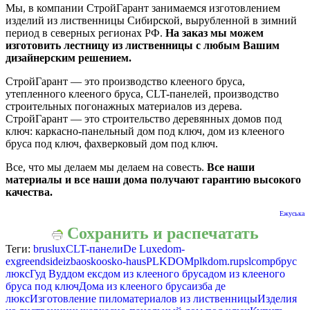
Мы, в компании СтройГарант занимаемся изготовлением
изделий из лиственницы Сибирской, вырубленной в зимний
период в северных регионах РФ.
На заказ мы можем
изготовить лестницу из лиственницы с любым Вашим
дизайнерским решением.
СтройГарант — это производство клееного бруса,
утепленного клееного бруса, CLT-панелей, производство
строительных погонажных материалов из дерева.
СтройГарант — это строительство деревянных домов под
ключ: каркасно-панельный дом под ключ, дом из клееного
бруса под ключ, фахверковый дом под ключ.
Все, что мы делаем мы делаем на совесть.
Все наши
материалы и все наши дома получают гарантию высокого
качества.
Ежуська
Сохранить и распечатать
Теги:
bruslux
CLT-панели
De Luxe
dom-
ex
greendside
izba
osko
osko-haus
PLKDOM
plkdom.ru
pslcomp
брус
люкс
Гуд Вуд
дом екс
дом из клееного бруса
дом из клееного
бруса под ключ
Дома из клееного бруса
изба де
люкс
Изготовление пиломатериалов из лиственницы
Изделия