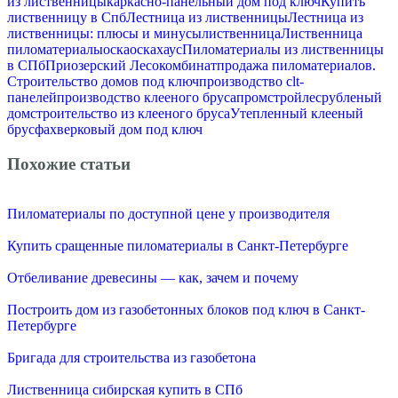
из лиственницы
каркасно-панельный дом под ключ
Купить
лиственницу в Спб
Лестница из лиственницы
Лестница из
лиственницы: плюсы и минусы
лиственница
Лиственница
пиломатериалы
оска
оскахаус
Пиломатериалы из лиственницы
в СПб
Приозерский Лесокомбинат
продажа пиломатериалов.
Строительство домов под ключ
производство clt-
панелей
производство клееного бруса
промстройлес
рубленый
дом
строительство из клееного бруса
Утепленный клееный
брус
фахверковый дом под ключ
Похожие статьи
Пиломатериалы по доступной цене у производителя
Купить сращенные пиломатериалы в Санкт-Петербурге
Отбеливание древесины — как, зачем и почему
Построить дом из газобетонных блоков под ключ в Санкт-
Петербурге
Бригада для строительства из газобетона
Лиственница сибирская купить в СПб