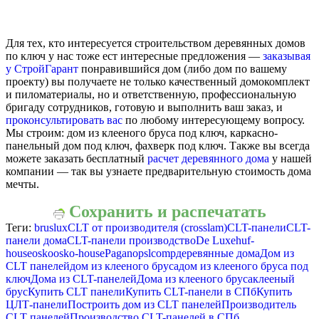
Для тех, кто интересуется строительством деревянных домов
по ключ у нас тоже ест интересные предложения —
заказывая
у СтройГарант
понравившийся дом (либо дом по вашему
проекту) вы получаете не только качественный домокомплект
и пиломатериалы, но и ответственную, профессиональную
бригаду сотрудников, готовую и выполнить ваш заказ, и
проконсультировать вас
по любому интересующему вопросу.
Мы строим: дом из клееного бруса под ключ, каркасно-
панельный дом под ключ, фахверк под ключ. Также вы всегда
можете заказать бесплатный
расчет деревянного дома
у нашей
компании — так вы узнаете предварительную стоимость дома
мечты.
Сохранить и распечатать
Теги:
bruslux
CLT от производителя (crosslam)
CLT-панели
CLT-
панели дома
CLT-панели производство
De Luxe
huf-
house
osko
osko-house
Pagano
pslcomp
деревянные дома
Дом из
CLT панелей
дом из клееного бруса
дом из клееного бруса под
ключ
Дома из CLT-панелей
Дома из клееного бруса
клееный
брус
Купить CLT панели
Купить CLT-панели в СПб
Купить
ЦЛТ-панели
Построить дом из CLT панелей
Производитель
CLT панелей
Производство CLT-панелей в СПб