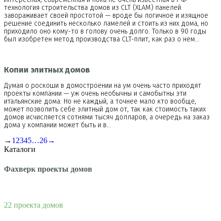
технология строительства домов из CLT (XLAM) панелей
завораживает своей простотой — вроде бы логичное и изящное
решение соединить несколько ламелей и стоить из них дома, но
приходило оно кому-то в голову очень долго. Только в 90 годы
был изобретен метод производства CLT-плит, как раз о нем…
Копии элитных домов
Думая о роскоши в домостроении на ум очень часто приходят
проекты компании — уж очень необычны и самобытны эти
итальянские дома. Но не каждый, а точнее мало кто вообще,
может позволить себе элитный дом от, так как стоимость таких
домов исчисляется сотнями тысяч долларов, а очередь на заказ
дома у компании может быть и в…
→
1
2
3
4
5
…
26
→
Каталоги
Фахверк проекты домов
22 проекта домов