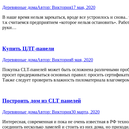
Деревянные дома
Автор:
Виктория
17 мая, 2020
В наше время нельзя зарекаться, вроде все устроилось и снова.
т.к считаемся предприятием «которое нельзя остановить». Рабо
руки…
Купить ЦЛТ-панели
Деревянные дома
Автор:
Виктория
8 мая, 2020
Покупка CLT-панелей может быть осложнена различными проб
просит придерживаться основных правил: просить сертификаты 
Также следует проверить влажность пиломатериала влагомером
Построить дом из CLT панелей
Деревянные дома
Автор:
Виктория
30 марта, 2020
Интересная, современная и пока не очень известная в РФ тех
соединить несколько ламелей и стоить из них дома, но приходи