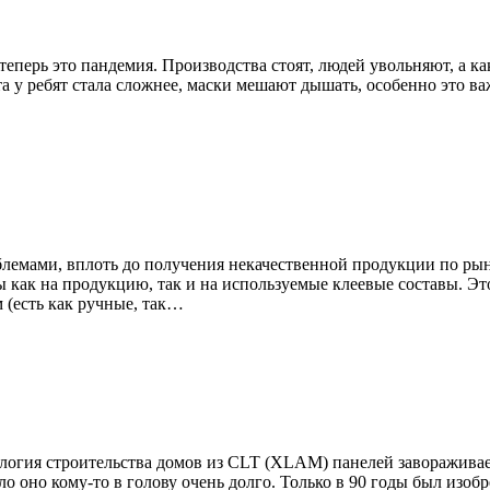
. теперь это пандемия. Производства стоят, людей увольняют, а 
та у ребят стала сложнее, маски мешают дышать, особенно это в
лемами, вплоть до получения некачественной продукции по ры
как на продукцию, так и на используемые клеевые составы. Это
 (есть как ручные, так…
нология строительства домов из CLT (XLAM) панелей заворажива
ло оно кому-то в голову очень долго. Только в 90 годы был изоб