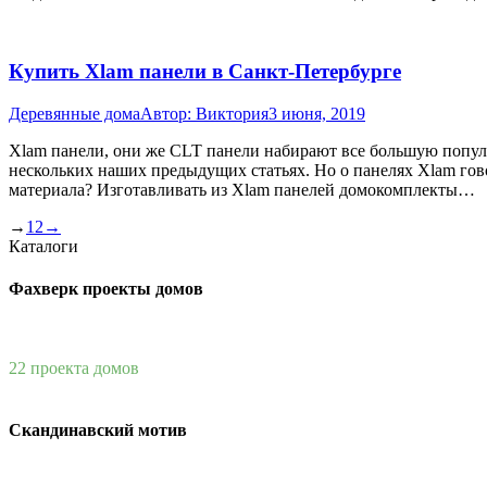
Купить Xlam панели в Санкт-Петербурге
Деревянные дома
Автор:
Виктория
3 июня, 2019
Xlam панели, они же CLT панели набирают все большую популя
нескольких наших предыдущих статьях. Но о панелях Xlam гов
материала? Изготавливать из Xlam панелей домокомплекты…
→
1
2
→
Каталоги
Фахверк проекты домов
22 проекта домов
Скандинавский мотив