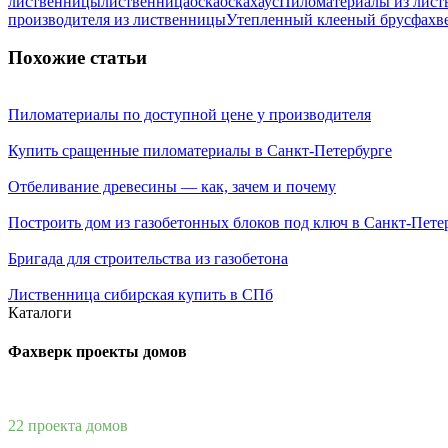
лиственницы
лиственница
оска
оскахаус
Пиломатериалы из лист
производителя из лиственницы
Утепленный клееный брус
фахв
Похожие статьи
Пиломатериалы по доступной цене у производителя
Купить сращенные пиломатериалы в Санкт-Петербурге
Отбеливание древесины — как, зачем и почему
Построить дом из газобетонных блоков под ключ в Санкт-Пете
Бригада для строительства из газобетона
Лиственница сибирская купить в СПб
Каталоги
Фахверк проекты домов
22 проекта домов