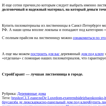
И еще сотни причин,по которым следует выбрать именно лист
долговечный и надежный материал, на который деньги точно
Купить пиломатериалы из лиственницы в Санкт-Петербурге м
РФ. А наши цены вполне лояльны и попадают под категорию «от 
С полным прайсом на лиственницу можно
ознакомиться по это
А еще мы можем
построить для вас
деревянный
дом под ключ
:
«отделаны» с помощью наших пиломатериалов, что гарантирует
СтройГарант — лучшая лиственница в городе.
Рубрика:
Деревянные дома
Теги:
bruslux
CLT-панели
De Luxe
dom-ex
greendside
izba
osko
osko-
бруса
изба де люкс
каркасно-панельный дом под ключ
Купить ли