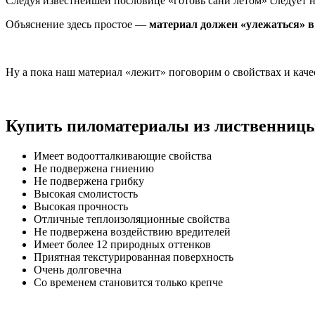
Следуя известнейшей пословице «готовь сани летом» следует н
Объяснение здесь простое —
материал должен «улежаться» в 
Ну а пока наш материал «лежит» поговорим о свойствах и каче
Купить пиломатериалы из лиственниц
Имеет водоотталкивающие свойства
Не подвержена гниению
Не подвержена грибку
Высокая смолистость
Высокая прочность
Отличные теплоизоляционные свойства
Не подвержена воздействию вредителей
Имеет более 12 природных оттенков
Приятная текстурированная поверхность
Очень долговечна
Со временем становится только крепче