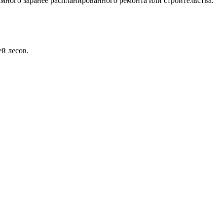
амного заранее распланированного ремонта или строительства.
й лесов.