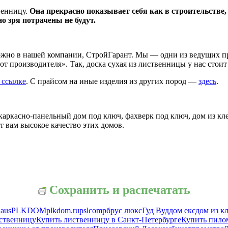
венницу.
Она прекрасно показывает себя как в строительстве, 
 зря потрачены не будут.
ожно в нашей компании, СтройГарант. Мы — одни из ведущих п
производителя». Так, доска сухая из лиственницы у нас стоит в
 ссылке
. С прайсом на иные изделия из других пород —
здесь
.
 каркасно-панельный дом под ключ, фахверк под ключ, дом из кл
 вам высокое качество этих домов.
Сохранить и распечатать
haus
PLKDOM
plkdom.ru
pslcomp
брус люкс
Гуд Вуд
дом екс
дом из к
ственницу
Купить лиственницу в Санкт-Петербурге
Купить пило