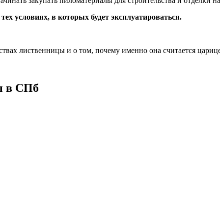
ачинать закупать пиломатериалы для строительства и отделки н
тех условиях, в которых будет эксплуатироваться.
ствах лиственницы и о том, почему именно она считается царице
ы в СПб