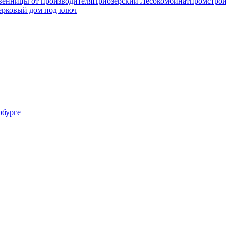
венницы от производителя
Приозерский Лесокомбинат
промстрой
ерковый дом под ключ
рбурге