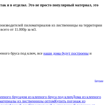
так и в отделке. Это не просто популярный материал, это
роизводителей пиломатериалов из лиственницы на территории
сего от 11.000р за м3.
ееного бруса под ключ, все
наши дома будут построены
и
Ежуська
лееного бруса
дом из клееного бруса под ключ
Дома из клееного
материалы из лиственницы оптом
Купить погонаж из