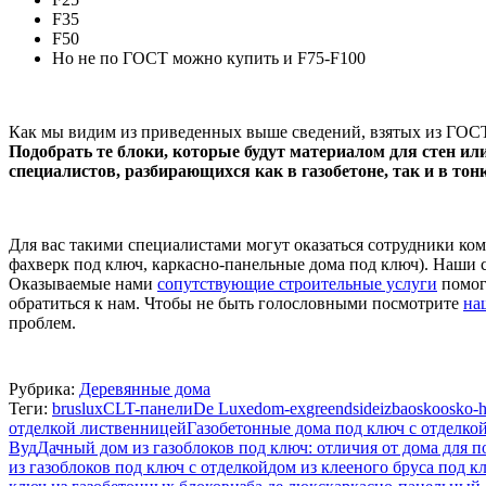
F35
F50
Но не по ГОСТ можно купить и F75-F100
Как мы видим из приведенных выше сведений, взятых из ГОСТ 
Подобрать те блоки, которые будут материалом для стен ил
специалистов, разбирающихся как в газобетоне, так и в тон
Для вас такими специалистами могут оказаться сотрудники ком
фахверк под ключ, каркасно-панельные дома под ключ). Наши
Оказываемые нами
сопутствующие строительные услуги
помогу
обратиться к нам. Чтобы не быть голословными посмотрите
на
проблем.
Рубрика:
Деревянные дома
Теги:
bruslux
CLT-панели
De Luxe
dom-ex
greendside
izba
osko
osko-
отделкой лиственницей
Газобетонные дома под ключ с отделко
Вуд
Дачный дом из газоблоков под ключ: отличия от дома для 
из газоблоков под ключ с отделкой
дом из клееного бруса под к