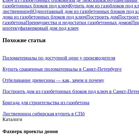
ключ из газобетонных блоков
изба де люкс
каркасно-панельный 
газобетонных блоков под ключ
Купить дом из газоблоков под к
лиственницей
Одноэтажный дом из газобетонных блоков под к
дома из газобетонных блоков под ключ
Построить дом
Построит
газобетона
Преимущества и недостатки газобетонных домов
При
ипотеку
фахверковый дом под ключ
Похожие статьи
Пиломатериалы по доступной цене у производителя
Купить сращенные пиломатериалы в Санкт-Петербурге
Отбеливание древесины — как, зачем и почему
Построить дом из газобетонных блоков под ключ в Санкт-Пете
Бригада для строительства из газобетона
Лиственница сибирская купить в СПб
Каталоги
Фахверк проекты домов