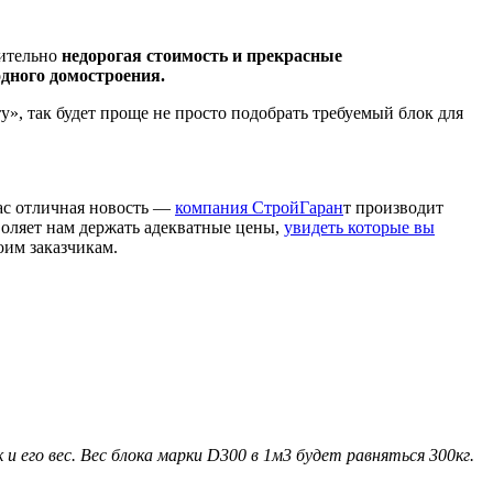
сительно
недорогая стоимость и прекрасные
одного домостроения.
», так будет проще не просто подобрать требуемый блок для
вас отличная новость —
компания СтройГаран
т производит
воляет нам держать адекватные цены,
увидеть которые вы
оим заказчикам.
 его вес. Вес блока марки D300 в 1м3 будет равняться 300кг.