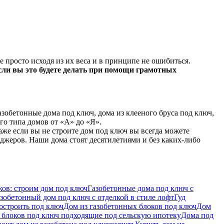
просто исходя из их веса и в принципе не ошибиться.
если вы это будете делать при помощи грамотных
зобетонные дома под ключ, дома из клееного бруса под ключ,
о типа домов от «А» до «Я».
аже если вы не строите дом под ключ вы всегда можете
джеров. Наши дома стоят десятилетиями и без каких-либо
ов: строим дом под ключ
Газобетонные дома под ключ с
зобетонный дом под ключ с отделкой в стиле лофт
Гуд
остроить под ключ
Дом из газобетонных блоков под ключ
Дом
 блоков под ключ подходящие под сельскую ипотеку
Дома под