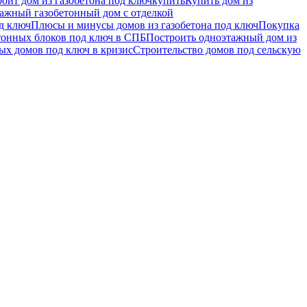
роит дом из газобетона под ключ
купить
Купить дом из
ажный газобетонный дом с отделкой
д ключ
Плюсы и минусы домов из газобетона под ключ
Покупка
тонных блоков под ключ в СПБ
Построить одноэтажный дом из
ых домов под ключ в кризис
Строительство домов под сельскую