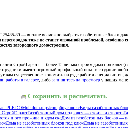
25485-89 — вполне возможно выбрать газобетонные блоки даже 
и перегородок тоже не станет огромной проблемой, особенно 
костях загородного домостроения.
пании СтройГарант — более 15 лет мы строим дома под ключ (га
 сотрудники имеют огромный профильный опыт в создании любог
т вам существенно сэкономить на ряде работ и специалистов, д
ши работы в галерее
, либо
запишитесь на просмотр
у наших мене
Сохранить и распечатать
haus
PLKDOM
plkdom.ru
pslcomp
брус люкс
Виды газобетонных блок
й СтройГарант
Газобетонный дом под ключ — стоит ли строить
Га
постоянного проживания
дом екс
Дом из газобетонных блоков — п
люч
Дома из газобетонных блоков под ключ
Дома из газобетонных