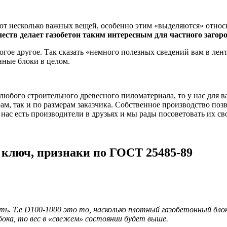
ют несколько важных вещей, особенно этим «выделяются» отно
еств делает газобетон таким интересным для частного загор
е другое. Так сказать «немного полезных сведений вам в ленту
нные блоки в целом.
любого строительного древесного пиломатериала, то у нас для 
, так и по размерам заказчика. Собственное производство поз
 нас есть производители в друзьях и мы рады посоветовать их св
 ключ, признаки по ГОСТ 25485-89
. Т.е D100-1000 это то, насколько плотный газобетонный блок и
бока, то вес в «свежем» состоянии будет выше.