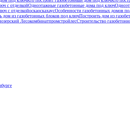
дом под ключ
Кто построит газобетонный дом под ключ
Кто пост
люч с отделкой
Одноэтажные газобетонные дома под ключ
Одноэт
люч с отделкой
оска
оскахаус
Особенности газобетонных домов по
ь дом из газобетонных блоков под ключ
Построить дом из газобе
озерский Лесокомбинат
промстройлес
Строительство газобетонн
рбурге