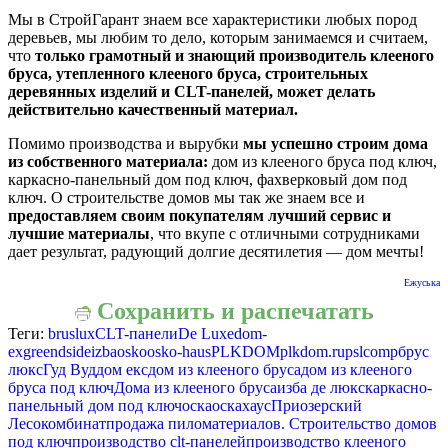
Мы в СтройГарант знаем все характеристики любых пород
деревьев, мы любим то дело, которым занимаемся и считаем,
что
только грамотный и знающий производитель клееного
бруса, утепленного клееного бруса, строительных
деревянных изделий и CLT-панелей, может делать
действительно качественный материал.
Помимо производства и вырубки
мы успешно строим дома
из собственного материала:
дом из клееного бруса под ключ,
каркасно-панельный дом под ключ, фахверковый дом под
ключ. О строительстве домов мы так же знаем все и
предоставляем своим покупателям лучший сервис и
лучшие материалы
, что вкупе с отличными сотрудниками
дает результат, радующий долгие десятилетия — дом мечты!
Ежуська
Сохранить и распечатать
Теги:
bruslux
CLT-панели
De Luxe
dom-
ex
greendside
izba
osko
osko-haus
PLKDOM
plkdom.ru
pslcomp
брус
люкс
Гуд Вуд
дом екс
дом из клееного бруса
дом из клееного
бруса под ключ
Дома из клееного бруса
изба де люкс
каркасно-
панельный дом под ключ
оска
оскахаус
Приозерский
Лесокомбинат
продажа пиломатериалов. Строительство домов
под ключ
производство clt-панелей
производство клееного