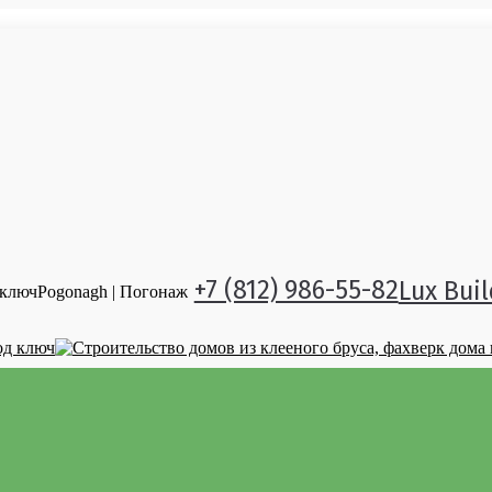
+7 (812) 986-55-82
Lux Buil
 ключ
Pogonagh | Погонаж
омов
Услуги
ский мотив»
Монтаж деревянных домов
Проектирование домов