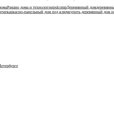
дома
Pagano дома и технологии
pslcomp
Деревянный дом
деревянн
ытие
каркасно-панельный дом под ключ
купить деревянный дом п
Петербурге