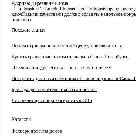
Рубрика:
Деревянные дома
Теги:
bruslux
De Luxe
huf-house
osko
osko-house
Pagano
pagano 
ключ
Какими качествами должно обладать напольное покр
под ключ
Похожие статьи
Пиломатериалы по доступной цене у производителя
Купить сращенные пиломатериалы в Санкт-Петербурге
Отбеливание древесины — как, зачем и почему
Построить дом из газобетонных блоков под ключ в Санкт-
Бригада для строительства из газобетона
Лиственница сибирская купить в СПб
Каталоги
Фахверк проекты домов