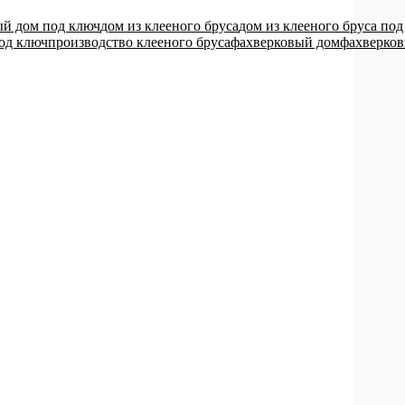
ый дом под ключ
дом из клееного бруса
дом из клееного бруса под
од ключ
производство клееного бруса
фахверковый дом
фахверко