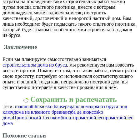
затраты на проведение таких строительных работ можно
путем поиска опытного плотника, вместе с которым
домовладелец может вдвоём за месяц построить
качественный, долговечный и недорогой частный дом. Вам
лишь необходимо будет подыскать такого опытного плотника,
который будет знаком с особенностями строительства домов
из бруса.
Заключение
Если вы планируете самостоятельно заниматься
строительством дома из бруса
, мы рекомендуем вам взвесить
все за и против. Помните о том, что такая работа, несмотря на
свою простоту, потребует от исполнителя соответствующего
опыта и знаний, тогда как, неправильно построив дом, вы
существенно потеряете в качестве проживания в нём.
Сохранить и распечатать
Теги:
mammuttihirsi
osko hause
pagano дома
дом из бруса под
ключ
дома из клееного бревна
изба де люкс
оsko
дома
Приозерский Лесокомбинат
промстройлес
промстройлес
дома
Похожие статьи