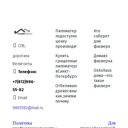
Пиломатериалы
Кто
по доступной
соберет
цене у
дом
СПБ,
производителя
фахверк
дорога на
Купить
Дома из
сращенные
фахверка
Велигонты
пиломатериалы
Osko haus
в Санкт-
Телефон:
дома — что
Петербурге
такое
+7 (812) 986-
Отбеливание
фахверк
55-82
древесины —
как, зачем и
Email:
почему
9865582@mail.ru
Политика
Для