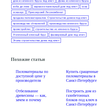
дом из клееного бруса под ключ
Дома из клееного бруса
изба де люкс
каркасно-панельный дом под ключ
оска
оскахаус
Приозерский Лесокомбинат
продажа пиломатериалов. Строительство домов под ключ
производство clt-панелей
производство клееного бруса
промстройлес
строительство из клееного бруса
Утепленный клееный брус
фахверковый дом под ключ
Этапы строительства дома под ключ
Похожие статьи
Пиломатериалы по
Купить сращенные
доступной цене у
пиломатериалы в
производителя
Санкт-Петербурге
Отбеливание
Построить дом из
древесины — как,
газобетонных
зачем и почему
блоков под ключ в
Санкт-Петербурге