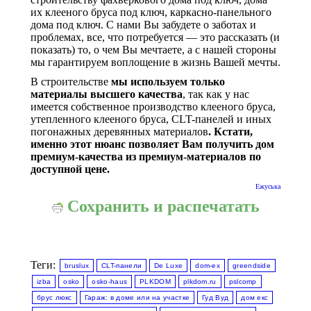
их клееного бруса под ключ, каркасно-панельного
дома под ключ. С нами Вы забудете о заботах и
проблемах, все, что потребуется — это рассказать (и
показать) то, о чем Вы мечтаете, а с нашей стороны
мы гарантируем воплощение в жизнь Вашей мечты.
В строительстве
мы используем только
материалы высшего качества
, так как у нас
имеется собственное производство клееного бруса,
утепленного клееного бруса, CLT-панелей и иных
погонажных деревянных материалов
. Кстати,
именно этот нюанс позволяет Вам получить дом
премиум-качества из премиум-материалов по
доступной цене.
Ежуська
Сохранить и распечатать
Теги:
bruslux
CLT-панели
De Luxe
dom-ex
greendside
izba
osko
osko-haus
PLKDOM
plkdom.ru
pslcomp
брус люкс
Гараж: в доме или на участке
Гуд Вуд
дом екс