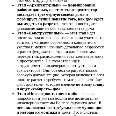
стоимость будущего объекта
Этап «Архитектурный»
—
формирование
рабочих данных, на этом этапе архитектор
воссоздает трехмерную модель дома и
формирует лучше понятие того, как дом будет
выглядеть «в разрезе»
, этот этап воссоздает
детальные данные обо всех элементах дома
Этап «Конструктивный»
— этот этап идет
после выезда инженеров-геологов на участок, то
есть
м
ы уже знаем особенности конкретного
участка и можем начинать детальную разработку
и расчет фундамента, стропильной системы,
перекрытий, расположения всех элементов дома
в пространстве. На этом этапе идет
сотрудничество инженеров-конструкторов и
архитекторов. Они совместно разрабатывают
рабочую документацию, которая включает в себя
полные расчеты требуемого материала и «гайд»
для строителей, которые
именно по этому плану
и будут «собирать» дом
Этап «Инженерно-технический»
— очень
подробный и учитывающий все нюансы план
инженерной системы Вашего будущего дома.
В
него включены все требуемые коммуникации
и методы их монтажа в доме.
Это и система