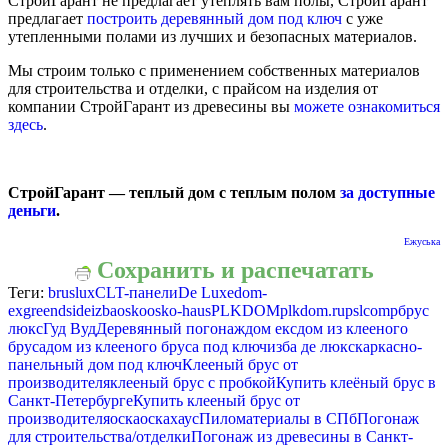
СтройГарант не предлагает утеплять вам полы, СтройГарант
предлагает
построить деревянный дом под ключ
с уже
утепленными полами из лучших и безопасных материалов.
Мы строим только с применением собственных материалов
для строительства и отделки, с прайсом на изделия от
компании СтройГарант из древесины вы
можете ознакомиться
здесь
.
СтройГарант — теплый дом с теплым полом
за доступные
деньги
.
Ежуська
Сохранить и распечатать
Теги:
bruslux
CLT-панели
De Luxe
dom-
ex
greendside
izba
osko
osko-haus
PLKDOM
plkdom.ru
pslcomp
брус
люкс
Гуд Вуд
Деревянный погонаж
дом екс
дом из клееного
бруса
дом из клееного бруса под ключ
изба де люкс
каркасно-
панельный дом под ключ
Клееный брус от
производителя
клееный брус с пробкой
Купить клеёный брус в
Санкт-Петербурге
Купить клееный брус от
производителя
оска
оскахаус
Пиломатериалы в СПб
Погонаж
для строительства/отделки
Погонаж из древесины в Санкт-