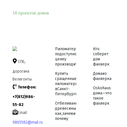
18 проектов домов
Пиломатериалы
Кто
по доступной
соберет
цене у
дом
СПБ,
производителя
фахверк
дорога на
Купить
Дома из
сращенные
фахверка
Велигонты
пиломатериалы
Телефон:
Osko haus
в Санкт-
дома — что
Петербурге
+7 (812) 986-
такое
Отбеливание
фахверк
55-82
древесины —
Email:
как, зачем и
почему
9865582@mail.ru