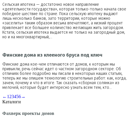
Сельская ипотека — достаточно новое направление
«деятельности государства», которая только-только начала свое
победное шествие по стране. Пока сельскую ипотеку выдают
лишь несколько банков, зато территории, которые можно
«заселить» таким образом весьма впечатляют, а низкий процент
привлекает все большее количество желающих жить загородом.
Кстати, сельская ипотека выдается не только на загородный дом,
но и на многоквартирный,…
Финские дома из клееного бруса под ключ
Финские дома кое-чем отличаются от домов, к которым мы
привыкли, речь сейчас идет о частном загородном секторе. Об
отличиях более подробно мы писали в некоторых наших статьях,
теперь же мы опишем технологию строительных работ: как, когда,
зачем, почему и что в итоге. Так сказать «сборная солянка» из
мелочей, которые будет интересно узнать всем тем, кто…
←
1
2
3
4
5
6
→
Каталоги
Фахверк проекты домов