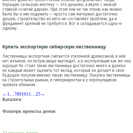
берущие сельскую ипотеку — это дешево, а вкупе с низкой
ставкой «считай даром». При этом они не так плохи, как можно
было бы о них подумать — просто сам материал достаточно
дешев, строительство из него не составляет проблем, да и
фундамент крепкий не требуется. Вот и складывается одно-к-
одному:…
Купить экспортную сибирскую лиственницу
Лиственница экспортная считается эталонной древесиной, в ней
нет изъянов, он потрясающе выглядит, а в эксплуатации как же она
хороша! Но стоит такая лиственница достаточно много и далеко
не каждый может оценить тот вклад, который он делает в свое
будущее покупая именно такую лиственницу. Покупка лиственницы
на строительных рынках, в гипермаркетах и у перекупщиков
чревата обманом…
←
1
…
7
8
9
10
11
…
25
→
Каталоги
Фахверк проекты домов
22 проекта домов