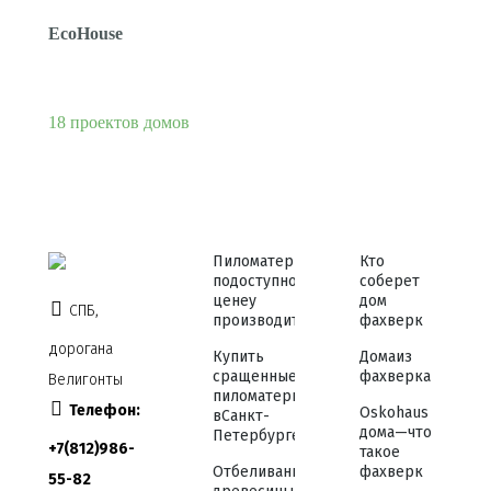
EcoHouse
18 проектов домов
Пиломатериалы
Кто
по доступной
соберет
цене у
дом
СПБ,
производителя
фахверк
дорога на
Купить
Дома из
сращенные
фахверка
Велигонты
пиломатериалы
Телефон:
Osko haus
в Санкт-
дома — что
Петербурге
+7 (812) 986-
такое
Отбеливание
фахверк
55-82