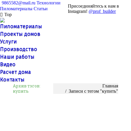
9865582@mail.ru
Технологии
Присоединяйтесь к нам в
Пиломатериалы
Статьи
Instagram!
@prof_builder
Top
Пиломатериалы
Проекты домов
Услуги
Производство
Наши работы
Видео
Расчет дома
Контакты
Архив тэгов:
Вы здесь:
Главная
купить
Записи с тегом "купить"
Дома под ключ из газобетонных блоков
Газобетонные блоки в строительстве