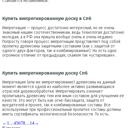
становится незаменимой…
Купить импрегнированную доску в Спб
Импрегнация — процесс достаточно интересный, но не очень
знакомый нашим соотечественникам, ведь технология достаточно
молодая, а в РФ она пришла вообще очень и очень недавно.
Попросту говоря процесс импрегнации представляет под собой
пропитку древесины защитными составами (как с защитой от
одного-двух факторов, так и комбинированные). Но есть одно
огромное отличие от предыдущих, скажем так «устаревших»…
Купить импрегнированную доску Спб
Импрегнация (или же импрегнирование) древесины на данный
момент является одной из наиболее активно развивающихся
отраслей деревообработки. Импрегнировать означает
пропитывать древесину тем или иным составом для улучшения её
качеств. Это могут быть как огне-биозащита, защита от
вредителей и прочее, так и комбинированные составы. Все
используемые при профессиональный пропитке составы должны
иметь сертификаты экологической безопасности. То есть…
←
1
…
4
5
6
7
8
…
14
→