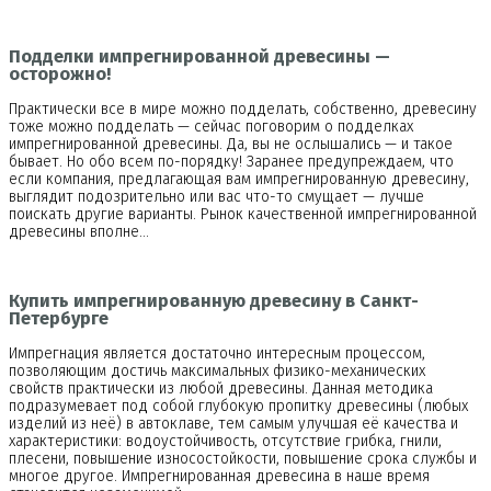
Подделки импрегнированной древесины —
осторожно!
Практически все в мире можно подделать, собственно, древесину
тоже можно подделать — сейчас поговорим о подделках
импрегнированной древесины. Да, вы не ослышались — и такое
бывает. Но обо всем по-порядку! Заранее предупреждаем, что
если компания, предлагающая вам импрегнированную древесину,
выглядит подозрительно или вас что-то смущает — лучше
поискать другие варианты. Рынок качественной импрегнированной
древесины вполне…
Купить импрегнированную древесину в Санкт-
Петербурге
Импрегнация является достаточно интересным процессом,
позволяющим достичь максимальных физико-механических
свойств практически из любой древесины. Данная методика
подразумевает под собой глубокую пропитку древесины (любых
изделий из неё) в автоклаве, тем самым улучшая её качества и
характеристики: водоустойчивость, отсутствие грибка, гнили,
плесени, повышение износостойкости, повышение срока службы и
многое другое. Импрегнированная древесина в наше время