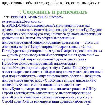
предоставим любые интересующие вас строительные услуги.
Сохранить и распечатать
Теги:
bruslux
CLT-панели
De Luxe
dom-
ex
greendside
izba
osko
osko-
haus
PLKDOM
plkdom.ru
pslcomp
Автоклавная пропитка
древесины под давлением (импрегнация
брус люкс
Гуд Вуд
дом
екс
дом из клееного бруса под ключ
изба де люкс
Импрегнация
древесины в Санкт-Петербурге
Импрегнация/
импрегнирование
Импрегнирование древесины — стоит ли
оно своих денег?
Импрегнирование древесины в Санкт-
Петербурге
импрегнированная доска
Импрегнированная доска
— купить у производителя
Импрегнированная древесина —
купить оптом
Импрегнированная древесина в Санкт-
Петербурге
Импрегнированный пиломатериал
купить
Импрегнировать древесину в Санкт-Петербурге и
области
каркасно-панельный дом под ключ
купить деревянный
дом под ключ
Купить импрегнированную доску в Спб
Купить
импрегнированную доску Спб
Купить импрегнированную
древесину
Купить импрегнированную древесину
оптом
Купить импрегнированные пиломатериалы в СПб у
СтройГарант
Купить качественную импрегнированную
доску
Купить качественную импрегнированную доску у
СтройГарант
Оптовая импрегнация древесины
Оптовая