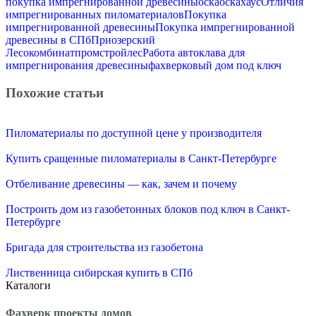
покупка импрегнированной древесины
оска
оскахаус
Отличия
импрегнированных пиломатериалов
Покупка
импрегнированной древесины
Покупка импрегнированной
древесины в СПб
Приозерский
Лесокомбинат
промстройлес
Работа автоклава для
импрегнирования древесины
фахверковый дом под ключ
Похожие статьи
Пиломатериалы по доступной цене у производителя
Купить сращенные пиломатериалы в Санкт-Петербурге
Отбеливание древесины — как, зачем и почему
Построить дом из газобетонных блоков под ключ в Санкт-
Петербурге
Бригада для строительства из газобетона
Лиственница сибирская купить в СПб
Каталоги
Фахверк проекты домов