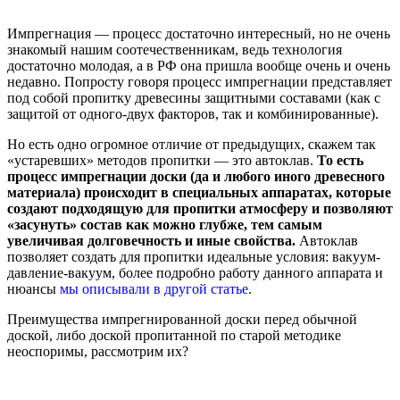
Импрегнация — процесс достаточно интересный, но не очень
знакомый нашим соотечественникам, ведь технология
достаточно молодая, а в РФ она пришла вообще очень и очень
недавно. Попросту говоря процесс импрегнации представляет
под собой пропитку древесины защитными составами (как с
защитой от одного-двух факторов, так и комбинированные).
Но есть одно огромное отличие от предыдущих, скажем так
«устаревших» методов пропитки — это автоклав.
То есть
процесс импрегнации доски (да и любого иного древесного
материала) происходит в специальных аппаратах, которые
создают подходящую для пропитки атмосферу и позволяют
«засунуть» состав как можно глубже, тем самым
увеличивая долговечность и иные свойства.
Автоклав
позволяет создать для пропитки идеальные условия: вакуум-
давление-вакуум, более подробно работу данного аппарата и
нюансы
мы описывали в другой статье
.
Преимущества импрегнированной доски перед обычной
доской, либо доской пропитанной по старой методике
неоспоримы, рассмотрим их?