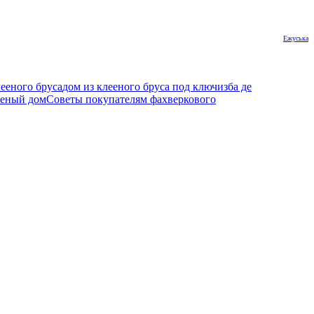
Ежуська
лееного бруса
дом из клееного бруса под ключ
изба де
леный дом
Советы покупателям фахверкового