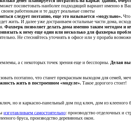
сколько денег планируется потратить на каркас здания, очер
) может посоветовать наиболее подходящий вариант именно в В
 своим работникам и те дадут реальные советы
роиться следует поэтапно, еще это называется «модульно».
Что 
удет жить. И далее уже достраиваем остальные части дома, исход
я.
Фахверк позволяет делать дома именно таким методом и 
ривязать к нему еще один или несколько для фахверка пробле
оятельно. Не стесняйтесь уточнять в офисе или у прораба возмож
млемы, а с некоторых точек зрения еще и бесспорны.
Делая вы
зовать поэтапно, что станет прекрасным выходом для семей, ме
жность жить в построенном «модуле».
Такое дорогого стоит!
ключ, но и каркасно-панельный дом под ключ, дом из клееного б
мы
изготавливаем самостоятельно
: производство отделочных и с
лееного бруса, производство деревянных окон.