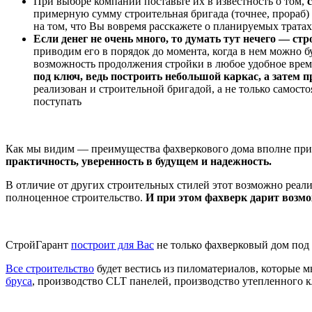
При выборе компании поставьте их в известность о том,
примерную сумму строительная бригада (точнее, прораб
на том, что Вы вовремя расскажете о планируемых тратах
Если денег не очень много, то думать тут нечего — ст
приводим его в порядок до момента, когда в нем можно б
возможность продолжения стройки в любое удобное врем
под ключ, ведь построить небольшой каркас, а затем п
реализован и строительной бригадой, а не только самост
поступать
Как мы видим — преимущества фахверкового дома вполне прие
практичность, уверенность в будущем и надежность.
В отличие от других строительных стилей этот возможно реали
полноценное строительство.
И при этом фахверк дарит возмо
СтройГарант
построит для Вас
не только фахверковый дом под 
Все строительство
будет вестись из пиломатериалов, которые 
бруса
, производство CLT панелей, производство утепленного к