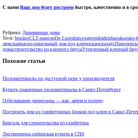
С нами
Ваш дом будет построен
быстро, качественно и в сро
Рубрика:
Деревянные дома
Теги:
bruslux
CLT-панели
De Luxe
dom-ex
greendside
izba
osko
osko-
люкс
каркасно-панельный дом под ключ
оска
оскахаус
Приозерск
дома
строительство из клееного бруса
Утепленный клееный бру
Похожие статьи
Пиломатериалы по доступной цене у производителя
Купить сращенные пиломатериалы в Санкт-Петербурге
Отбеливание древесины — как, зачем и почему
Построить дом из газобетонных блоков под ключ в Санкт-Пете
Бригада для строительства из газобетона
Лиственница сибирская купить в СПб