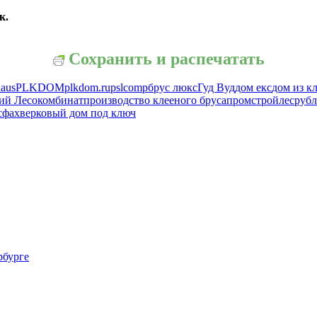
к.
Сохранить и распечатать
haus
PLKDOM
plkdom.ru
pslcomp
брус люкс
Гуд Вуд
дом екс
дом из к
ий Лесокомбинат
производство клееного бруса
промстройлес
руб
с
фахверковый дом под ключ
рбурге